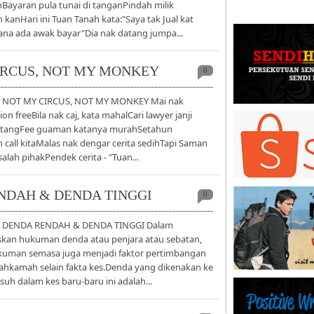
nBayaran pula tunai di tanganPindah milik
kanHari ini Tuan Tanah kata:"Saya tak Jual kat
na ada awak bayar"Dia nak datang jumpa...
CIRCUS, NOT MY MONKEY
0
] NOT MY CIRCUS, NOT MY MONKEY Mai nak
ion freeBila nak caj, kata mahalCari lawyer janji
ntangFee guaman katanya murahSetahun
call kitaMalas nak dengar cerita sedihTapi Saman
alah pihakPendek cerita - "Tuan...
ENDAH & DENDA TINGGI
0
6] DENDA RENDAH & DENDA TINGGI Dalam
an hukuman denda atau penjara atau sebatan,
kuman semasa juga menjadi faktor pertimbangan
hkamah selain fakta kes.Denda yang dikenakan ke
suh dalam kes baru-baru ini adalah...