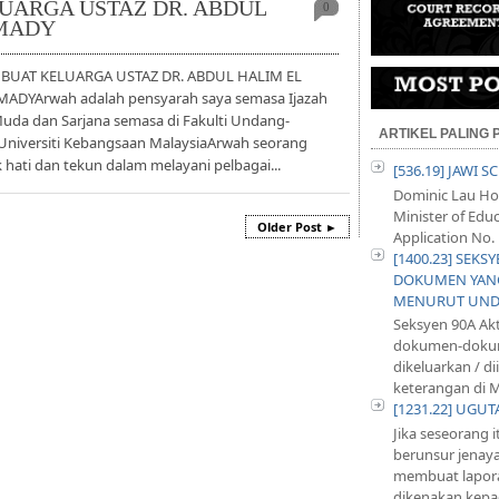
UARGA USTAZ DR. ABDUL
0
MADY
 BUAT KELUARGA USTAZ DR. ABDUL HALIM EL
YArwah adalah pensyarah saya semasa Ijazah
Muda dan Sarjana semasa di Fakulti Undang-
ARTIKEL PALING
Universiti Kebangsaan MalaysiaArwah seorang
 hati dan tekun dalam melayani pelbagai...
[536.19] JAWI 
Dominic Lau Hoe
Minister of Educ
Older Post ►
Application No. 
[1400.23] SEKS
DOKUMEN YANG
MENURUT UND
Seksyen 90A Ak
dokumen-dokum
dikeluarkan / d
keterangan di M
[1231.22] UGU
Jika seseorang 
berunsur jenayah
membuat lapora
dikenakan kepad