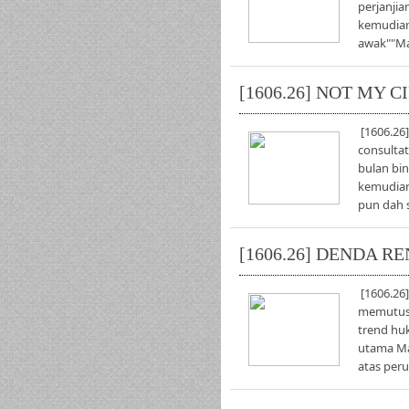
perjanjia
kemudian 
awak""Ma
[1606.26] NOT MY 
[1606.26
consultat
bulan bi
kemudian 
pun dah s
[1606.26] DENDA R
[1606.2
memutusk
trend hu
utama Ma
atas peru