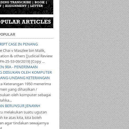
 POPULAR
SCRIPT CASE IN PENANG
 Chai v Maszlee bin Malik,
ation & others [Judicial Review
PA-25-53-09/2019] [Copy ...
YEN 90A - PENERIMAAN
 DIISUKAN OLEH KOMPUTER
ANG-UNDANG KETERANGAN
ta Keterangan 1950 menerima
en yang dihasilkan /
iisukan oleh komputer sebagai
ahka...
TAN BERUNSUR JENAYAH
itu melakukan suatu ugutan
 ke atas kita, kita boleh
n agar tindakan sewajarnya
...