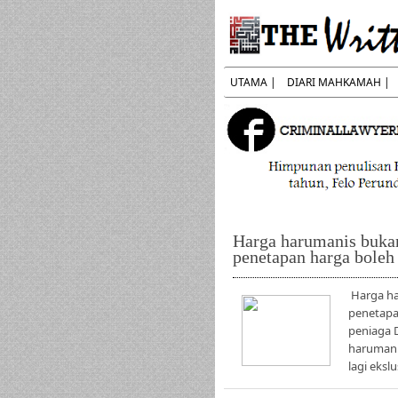
UTAMA |
DIARI MAHKAMAH |
Harga harumanis buka
penetapan harga boleh 
Harga ha
penetapa
peniaga 
harumani
lagi ekslu