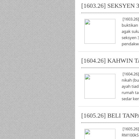
[1603.26] SEKSYEN
[1603.2
buktikan 
agak suk
seksyen 
pendakwa
[1604.26] KAHWIN 
[1604.26
nikah (bu
ayah tiad
rumah ta
sedar ke
[1605.26] BELI TA
[1605.26
RM100kSu