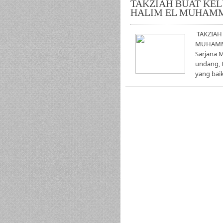
TAKZIAH BUAT KEL
HALIM EL MUHAM
TAKZIAH
MUHAMMAD
Sarjana 
undang, 
yang baik