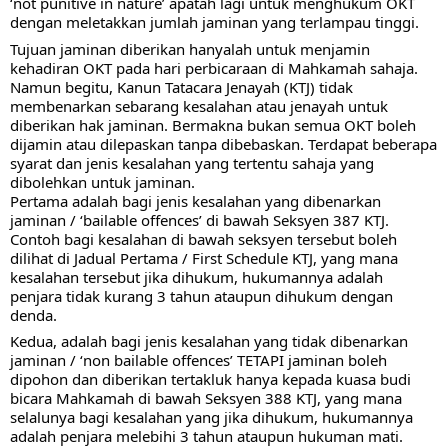
‘not punitive in nature’ apatah lagi untuk menghukum OKT 
dengan meletakkan jumlah jaminan yang terlampau tinggi. 
Tujuan jaminan diberikan hanyalah untuk menjamin 
kehadiran OKT pada hari perbicaraan di Mahkamah sahaja. 
Namun begitu, Kanun Tatacara Jenayah (KTJ) tidak 
membenarkan sebarang kesalahan atau jenayah untuk 
diberikan hak jaminan. Bermakna bukan semua OKT boleh 
dijamin 
atau dilepaskan tanpa dibebaskan. Terdapat beberapa 
syarat dan jenis kesalahan yang tertentu sahaja yang 
dibolehkan untuk jaminan.
Pertama adalah bagi jenis kesalahan yang dibenarkan 
jaminan / ‘bailable offences’ di bawah Seksyen 387 KTJ.  
Contoh bagi kesalahan di bawah seksyen tersebut boleh 
dilihat di Jadual Pertama / First Schedule KTJ, yang mana 
kesalahan tersebut jika dihukum, hukumannya adalah 
penjara tidak kurang 3 tahun ataupun dihukum dengan 
denda.
Kedua, adalah bagi jenis kesalahan yang tidak dibenarkan 
jaminan / ‘non bailable offences’ TETAPI jaminan boleh 
dipohon dan diberikan tertakluk hanya kepada kuasa budi 
bicara Mahkamah di bawah Seksyen 388 KTJ, yang mana 
selalunya bagi kesalahan yang jika dihukum, hukumannya 
adalah penjara melebihi 3 tahun ataupun hukuman mati.