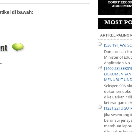
rtikel di bawah:
Artikel
ARTIKEL PALING
[536.19] JAWI 
Dominic Lau Hoe
Minister of Educ
..
Application No. 
[1400.23] SEKS
DOKUMEN YANG
MENURUT UND
Seksyen 90A Ak
dokumen-dokum
dikeluarkan / d
keterangan di M
[1231.22] UGU
Jika seseorang 
berunsur jenayah
membuat lapora
dikenakan kepad