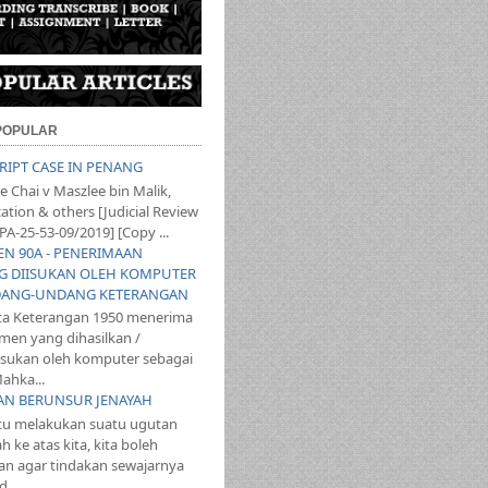
 POPULAR
SCRIPT CASE IN PENANG
 Chai v Maszlee bin Malik,
ation & others [Judicial Review
PA-25-53-09/2019] [Copy ...
YEN 90A - PENERIMAAN
 DIISUKAN OLEH KOMPUTER
ANG-UNDANG KETERANGAN
ta Keterangan 1950 menerima
en yang dihasilkan /
iisukan oleh komputer sebagai
ahka...
TAN BERUNSUR JENAYAH
itu melakukan suatu ugutan
 ke atas kita, kita boleh
n agar tindakan sewajarnya
...