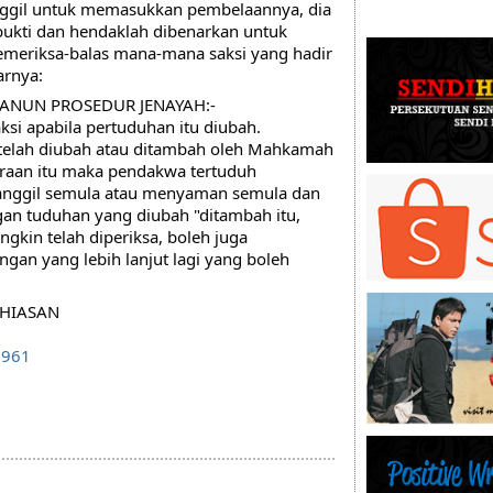
panggil untuk memasukkan pembelaannya, dia 
kti dan hendaklah dibenarkan untuk 
eriksa-balas mana-mana saksi yang hadir 
arnya:
2 KANUN PROSEDUR JENAYAH:-
si apabila pertuduhan itu diubah.
telah diubah atau ditambah oleh Mahkamah 
raan itu maka pendakwa tertuduh 
anggil semula atau menyaman semula dan 
an tuduhan yang diubah "ditambah itu, 
kin telah diperiksa, boleh juga 
an yang lebih lanjut lagi yang boleh 
 HIASAN
7961