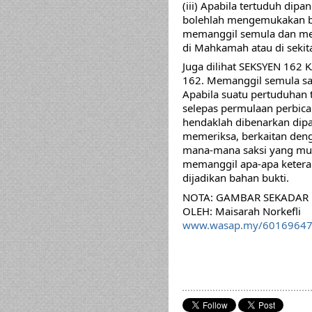
(iii) Apabila tertuduh di
bolehlah mengemukakan bu
memanggil semula dan mem
di Mahkamah atau di sekit
Juga dilihat SEKSYEN 16
162. Memanggil semula sak
Apabila suatu pertuduhan 
selepas permulaan perbica
hendaklah dibenarkan dip
memeriksa, berkaitan deng
mana-mana saksi yang mung
memanggil apa-apa keterang
dijadikan bahan bukti.
NOTA: GAMBAR SEKADAR
OLEH: Maisarah Norkefli 
www.wasap.my/6016964