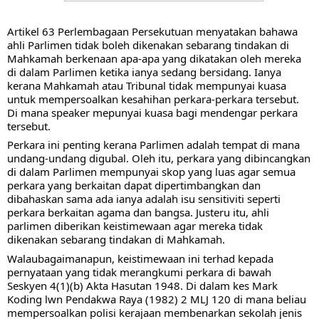
Artikel 63 Perlembagaan Persekutuan menyatakan bahawa 
ahli Parlimen tidak boleh dikenakan sebarang tindakan di 
Mahkamah berkenaan apa-apa yang dikatakan oleh mereka 
di dalam Parlimen ketika ianya sedang bersidang. Ianya 
kerana Mahkamah atau Tribunal tidak mempunyai kuasa 
untuk mempersoalkan kesahihan perkara-perkara tersebut. 
Di mana speaker mepunyai kuasa bagi mendengar perkara 
tersebut.
Perkara ini penting kerana Parlimen adalah tempat di mana 
undang-undang digubal. Oleh itu, perkara yang dibincangkan 
di dalam Parlimen mempunyai skop yang luas agar semua 
perkara yang berkaitan dapat dipertimbangkan dan 
dibahaskan sama ada ianya adalah isu sensitiviti seperti 
perkara berkaitan agama dan bangsa. Justeru itu, ahli 
parlimen diberikan keistimewaan agar mereka tidak 
dikenakan sebarang tindakan di Mahkamah.
Walaubagaimanapun, keistimewaan ini terhad kepada 
pernyataan yang tidak merangkumi perkara di bawah 
Seskyen 4(1)(b) Akta Hasutan 1948. Di dalam kes Mark 
Koding lwn Pendakwa Raya (1982) 2 MLJ 120 di mana beliau 
mempersoalkan polisi kerajaan membenarkan sekolah jenis 