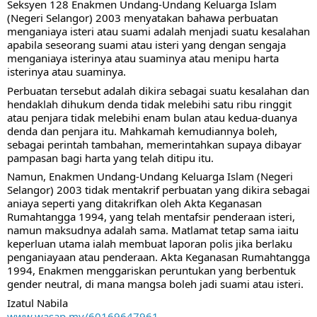
Seksyen 128 Enakmen Undang-Undang Keluarga Islam 
(Negeri Selangor) 2003 menyatakan bahawa perbuatan 
menganiaya isteri atau suami adalah menjadi suatu kesalahan 
apabila seseorang suami atau isteri yang dengan sengaja 
menganiaya isterinya atau suaminya atau menipu harta 
isterinya atau suaminya. 
Perbuatan tersebut adalah dikira sebagai suatu kesalahan dan 
hendaklah dihukum denda tidak melebihi satu ribu ringgit 
atau penjara tidak melebihi enam bulan atau kedua-duanya 
denda dan penjara itu. Mahkamah kemudiannya boleh, 
sebagai perintah tambahan, memerintahkan supaya dibayar 
pampasan bagi harta yang telah ditipu itu.
Namun, Enakmen Undang-Undang Keluarga Islam (Negeri 
Selangor) 2003 tidak mentakrif perbuatan yang dikira sebagai 
aniaya seperti yang ditakrifkan oleh Akta Keganasan 
Rumahtangga 1994, yang telah mentafsir penderaan isteri, 
namun maksudnya adalah sama. Matlamat tetap sama iaitu 
keperluan utama ialah membuat laporan polis jika berlaku 
penganiayaan atau penderaan. Akta Keganasan Rumahtangga 
1994, Enakmen menggariskan peruntukan yang berbentuk 
gender neutral, di mana mangsa boleh jadi suami atau isteri. 
Izatul Nabila
www.wasap.my/60169647961