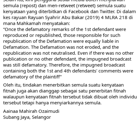
semula (repost) dan men-retweet (retweet) semula suatu 
kenyataan yang diterbitkan di Facebook dan Twitter. Di dalam 
kes rayuan Rayuan Syahrir Abu Bakar (2019) 4 MLRA 218 di 
mana Mahkamah menyatakan:
“Once the defamatory remarks of the 1st defendant were 
reproduced or republished, those responsible for such 
republication of the Defamation were equally liable in 
Defamation. The Defamation was not eroded, and the 
republication was not neutralised. Even if there was no other 
publication or no other defendant, the impugned broadcast 
was still defamatory. Therefore, the impugned broadcast 
containing both the 1st and 4th defendants' comments were 
defamatory of the plaintiff”
Oleh itu, tindakan menerbitkan semula suatu kenyataan 
fitnah juga akan dianggap sebagai satu penerbitan fitnah 
walaupun kenyataan fitnah tersebut tidak dibuat oleh individu 
tersebut tetapi hanya menyiarkannya semula. 
Aainaa Mahirah Ozaimudi
Subang Jaya, Selangor