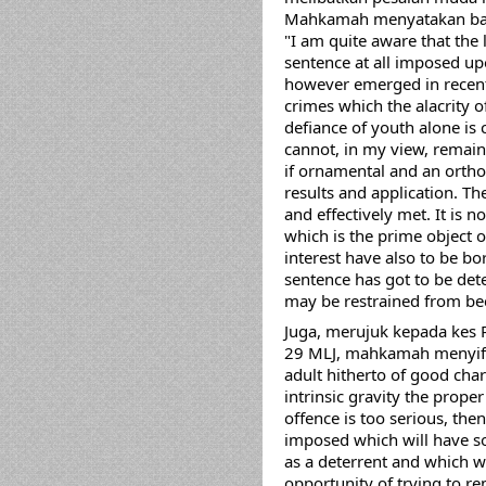
Mahkamah menyatakan b
"I am quite aware that the 
sentence at all imposed up
however emerged in recent y
crimes which the alacrity o
defiance of youth alone is
cannot, in my view, remain
if ornamental and an orthodo
results and application. Th
and effectively met. It is n
which is the prime object o
interest have also to be bor
sentence has got to be dete
may be restrained from be
Juga, merujuk kepada kes P
29 MLJ, mahkamah menyifat
adult hitherto of good chara
intrinsic gravity the proper
offence is too serious, th
imposed which will have so
as a deterrent and which w
opportunity of trying to re