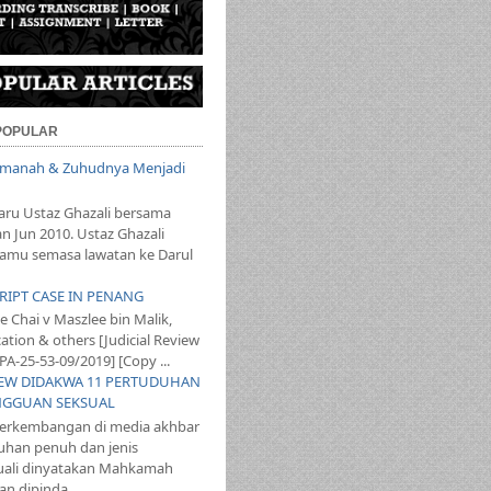
 POPULAR
 Amanah & Zuhudnya Menjadi
aru Ustaz Ghazali bersama
an Jun 2010. Ustaz Ghazali
mu semasa lawatan ke Darul
SCRIPT CASE IN PENANG
 Chai v Maszlee bin Malik,
ation & others [Judicial Review
PA-25-53-09/2019] [Copy ...
T LEW DIDAKWA 11 PERTUDUHAN
NGGUAN SEKSUAL
perkembangan di media akhbar
uhan penuh dan jenis
ali dinyatakan Mahkamah
n dipinda...