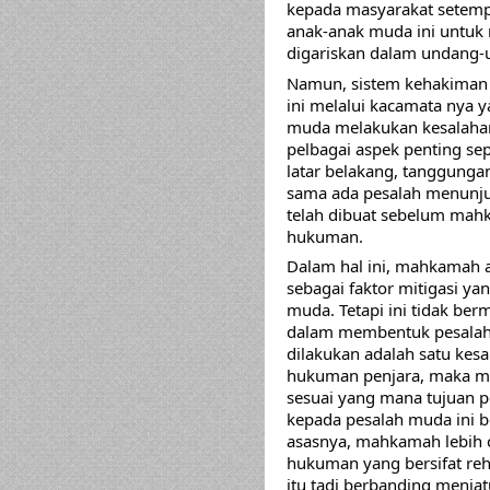
kepada masyarakat setemp
anak-anak muda ini untuk 
digariskan dalam undang-
ini melalui kacamata nya 
muda melakukan kesalaha
pelbagai aspek penting sep
latar belakang, tanggunga
sama ada pesalah menunjuk
telah dibuat sebelum mah
hukuman. 
Dalam hal ini, mahkamah 
sebagai faktor mitigasi ya
muda. Tetapi ini tidak ber
dalam membentuk pesalah 
dilakukan adalah satu kes
hukuman penjara, maka m
sesuai yang mana tujuan 
kepada pesalah muda ini b
asasnya, mahkamah lebih 
hukuman yang bersifat reh
itu tadi berbanding menja