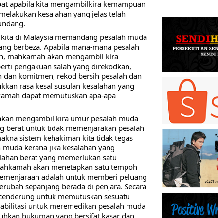
at apabila kita mengambilkira kemampuan 
melakukan kesalahan yang jelas telah 
undang.
Namun, sistem kehakiman kita di Malaysia memandang pesalah muda 
yang berbeza. Apabila mana-mana pesalah 
n, mahkamah akan mengambil kira 
erti pengakuan salah yang direkodkan, 
n dan komitmen, rekod bersih pesalah dan 
kan rasa kesal susulan kesalahan yang 
kamah dapat memutuskan apa-apa 
akan mengambil kira umur pesalah muda 
ng berat untuk tidak memenjarakan pesalah 
makna sistem kehakiman kita tidak tegas 
muda kerana jika kesalahan yang 
alahan berat yang memerlukan satu 
ahkamah akan menetapkan satu tempoh 
pemenjaraan adalah untuk memberi peluang 
erubah sepanjang berada di penjara. Secara 
cenderung untuk memutuskan sesuatu 
abilitasi untuk meremedikan pesalah muda 
tuhkan hukuman yang bersifat kasar dan 