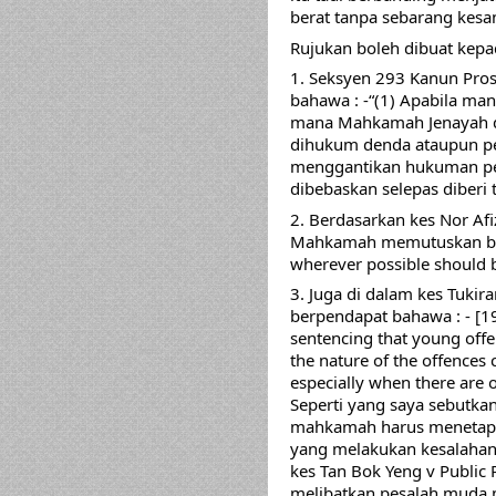
berat tanpa sebarang kesan
Rujukan boleh dibuat kepa
1. Seksyen 293 Kanun Pros
bahawa : -“(1) Apabila ma
mana Mahkamah Jenayah di
dihukum denda ataupun pe
menggantikan hukuman pen
dibebaskan selepas diberi t
2. Berdasarkan kes Nor Afiz
Mahkamah memutuskan baha
wherever possible should b
3. Juga di dalam kes Tukir
berpendapat bahawa : - [19 ]
sentencing that young off
the nature of the offences 
especially when there are 
Seperti yang saya sebutkan
mahkamah harus menetapk
yang melakukan kesalahan b
kes Tan Bok Yeng v Public 
melibatkan pesalah muda 