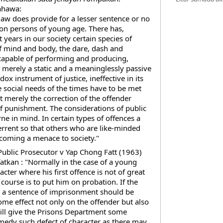
ahawa:
law does provide for a lesser sentence or no 
on persons of young age. There has, 
ears in our society certain species of 
f mind and body, the dare, dash and 
 capable of performing and producing, 
 merely a static and a meaninglessly passive 
x instrument of justice, ineffective in its 
e social needs of the times have to be met 
ot merely the correction of the offender 
f punishment. The considerations of public 
ne in mind. In certain types of offences a 
rrent so that others who are like-minded 
coming a menace to society."
ublic Prosecutor v Yap Chong Fatt (1963) 
kan : "Normally in the case of a young 
cter where his first offence is not of great 
 course is to put him on probation. If the 
en a sentence of imprisonment should be 
me effect not only on the offender but also 
ill give the Prisons Department some 
medy such defect of character as there may 