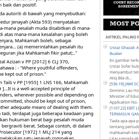
 baik dan positif.
da autoriti di bawah yang menyebutkan:
edur Jenayah (Akta 593) menyatakan 
na-mana pesalah muda disabitkan di mana-
 atas mana-mana kesalahan yang boleh 
ARTIKEL PALING
njara, Mahkamah boleh, sebagai 
jara… (a) memerintahkan pesalah itu 
Ustaz Ghazali:
eguran jika Mahkamah fikir patut;..”
Bualan
Ini gambar terb
al Azizan v PP [2012] 6 CLJ 370, 
Ustaz Sofar bul
wa : - “Where youthful offenders, 
menyambut teta
e kept out of prison.”
Atiq Bila di...
an Taib v PP [1955] 1 LNS 166, Mahkamah 
[536.19] JAWI 
...It is a well-accepted principle of 
Dominic Lau Hoe
enders, wherever possible and depending on 
Minister of Educ
committed, should be kept out of prison, 
Application No. 
other adequate means of dealing with them. 
[1107.22] EBI
 tadi, terdapat juga beberapa keadaan yang 
TERMASUK GA
an hukuman berat bagi pesalah muda 
Tiada apa-apa 
ergraviti berat. Sebagai contoh, di dalam 
tentang pertud
Prosecutor [1972] 1 MLJ 214 yang 
mahkamah kecu
melakukan satu jenayah rompakan. 
Litar samada aka