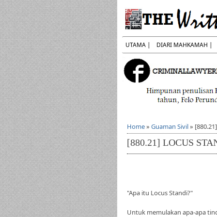
UTAMA |
DIARI MAHKAMAH |
Home
»
Guaman Sivil
»
[880.21
[880.21] LOCUS STA
"Apa itu Locus Standi?"
Untuk memulakan apa-apa tin