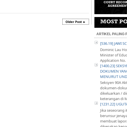
Older Post ►
ARTIKEL PALING
[536.19] JAWI 
Dominic Lau Hoe
Minister of Educ
Application No. 
[1400.23] SEKS
DOKUMEN YANG
MENURUT UND
Seksyen 90A Ak
dokumen-dokum
dikeluarkan / d
keterangan di M
[1231.22] UGU
Jika seseorang 
berunsur jenayah
membuat lapora
dikenakan kepad