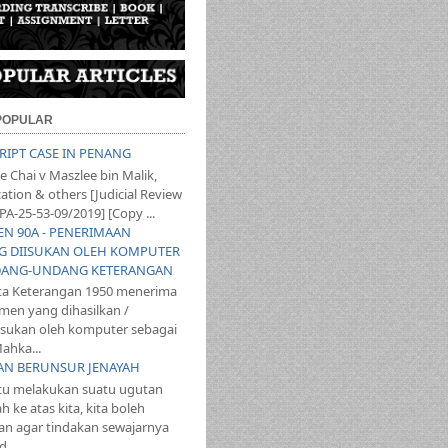
 POPULAR
SCRIPT CASE IN PENANG
 Chai v Maszlee bin Malik,
ation & others [Judicial Review
PA-25-53-09/2019] [Copy ...
YEN 90A - PENERIMAAN
 DIISUKAN OLEH KOMPUTER
ANG-UNDANG KETERANGAN
ta Keterangan 1950 menerima
en yang dihasilkan /
iisukan oleh komputer sebagai
ahka...
TAN BERUNSUR JENAYAH
itu melakukan suatu ugutan
 ke atas kita, kita boleh
n agar tindakan sewajarnya
...