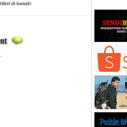
rtikel di bawah:
Artikel,
Diari Mahkamah,
Diari Pejabat,
..