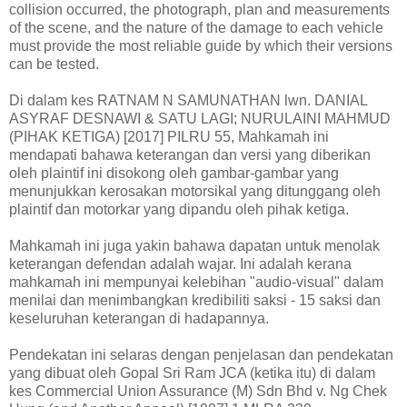
collision occurred, the photograph, plan and measurements
of the scene, and the nature of the damage to each vehicle
must provide the most reliable guide by which their versions
can be tested.
Di dalam kes RATNAM N SAMUNATHAN lwn. DANIAL
ASYRAF DESNAWI & SATU LAGI; NURULAINI MAHMUD
(PIHAK KETIGA) [2017] PILRU 55, Mahkamah ini
mendapati bahawa keterangan dan versi yang diberikan
oleh plaintif ini disokong oleh gambar-gambar yang
menunjukkan kerosakan motorsikal yang ditunggang oleh
plaintif dan motorkar yang dipandu oleh pihak ketiga.
Mahkamah ini juga yakin bahawa dapatan untuk menolak
keterangan defendan adalah wajar. Ini adalah kerana
mahkamah ini mempunyai kelebihan "audio-visual" dalam
menilai dan menimbangkan kredibiliti saksi - 15 saksi dan
keseluruhan keterangan di hadapannya.
Pendekatan ini selaras dengan penjelasan dan pendekatan
yang dibuat oleh Gopal Sri Ram JCA (ketika itu) di dalam
kes Commercial Union Assurance (M) Sdn Bhd v. Ng Chek