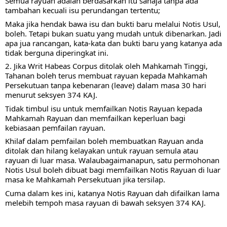
Semua rayuan adalah berdasarkan itu sahaja tanpa ada 
tambahan kecuali isu perundangan tertentu;
Maka jika hendak bawa isu dan bukti baru melalui Notis Usul, 
boleh. Tetapi bukan suatu yang mudah untuk dibenarkan. Jadi 
apa jua rancangan, kata-kata dan bukti baru yang katanya ada 
tidak berguna diperingkat ini.
2. Jika Writ Habeas Corpus ditolak oleh Mahkamah Tinggi, 
Tahanan boleh terus membuat rayuan kepada Mahkamah 
Persekutuan tanpa kebenaran (leave) dalam masa 30 hari 
menurut seksyen 374 KAJ.
Tidak timbul isu untuk memfailkan Notis Rayuan kepada 
Mahkamah Rayuan dan memfailkan keperluan bagi 
kebiasaan pemfailan rayuan.
Khilaf dalam pemfailan boleh membuatkan Rayuan anda 
ditolak dan hilang kelayakan untuk rayuan semula atau 
rayuan di luar masa. Walaubagaimanapun, satu permohonan 
Notis Usul boleh dibuat bagi memfailkan Notis Rayuan di luar 
masa ke Mahkamah Persekutuan jika tersilap.
Cuma dalam kes ini, katanya Notis Rayuan dah difailkan lama 
melebih tempoh masa rayuan di bawah seksyen 374 KAJ.