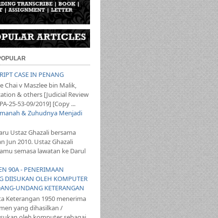
 POPULAR
SCRIPT CASE IN PENANG
 Chai v Maszlee bin Malik,
ation & others [Judicial Review
PA-25-53-09/2019] [Copy ...
 Amanah & Zuhudnya Menjadi
aru Ustaz Ghazali bersama
an Jun 2010. Ustaz Ghazali
mu semasa lawatan ke Darul
YEN 90A - PENERIMAAN
 DIISUKAN OLEH KOMPUTER
ANG-UNDANG KETERANGAN
ta Keterangan 1950 menerima
en yang dihasilkan /
iisukan oleh komputer sebagai