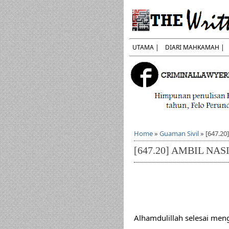
UTAMA |
DIARI MAHKAMAH |
Home
»
Guaman Sivil
»
[647.2
[647.20] AMBIL NA
Alhamdulillah selesai men