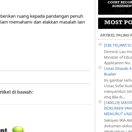
berikan ruang kepada pandangan penuh 
alam memahami dan elakkan masalah lain 
ARTIKEL PALING
[536.19] JAWI 
Dominic Lau Hoe
Minister of Educ
Application No. 
Ustaz Ghazali:
Bualan
Ini gambar terb
Ustaz Sofar bul
menyambut teta
rtikel di bawah:
Artikel,
Diari Mahkamah,
Diari Pejabat,
Atiq Bila di...
[1400.23] SEKS
DOKUMEN YANG
MENURUT UND
Seksyen 90A Ak
dokumen-dokum
dikeluarkan / d