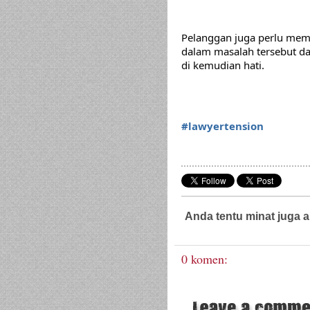
Pelanggan juga perlu mem
dalam masalah tersebut d
di kemudian hati.
#lawyertension
Anda tentu minat juga a
Guaman Jenayah,
Guaman Sivil
0 komen: