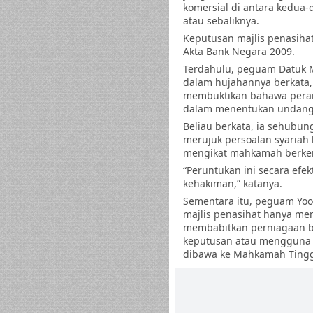
komersial di antara kedua
atau sebaliknya.
Keputusan majlis penasiha
Akta Bank Negara 2009.
Terdahulu, peguam Datuk Ma
dalam hujahannya berkata,
membuktikan bahawa peran
dalam menentukan undang-
Beliau berkata, ia sehubu
merujuk persoalan syariah
mengikat mahkamah berke
“Peruntukan ini secara efe
kehakiman,” katanya.
Sementara itu, peguam Yoo
majlis penasihat hanya m
membabitkan perniagaan b
keputusan atau mengguna p
dibawa ke Mahkamah Tingg