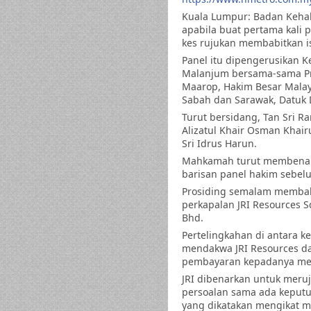
Kuala Lumpur: Badan Kehak
apabila buat pertama kali
kes rujukan membabitkan 
Panel itu dipengerusikan K
Malanjum bersama-sama P
Maarop, Hakim Besar Malay
Sabah dan Sarawak, Datuk
Turut bersidang, Tan Sri Ra
Alizatul Khair Osman Khai
Sri Idrus Harun.
Mahkamah turut membenar
barisan panel hakim sebel
Prosiding semalam membabi
perkapalan JRI Resources 
Bhd.
Pertelingkahan di antara k
mendakwa JRI Resources da
pembayaran kepadanya meng
JRI dibenarkan untuk mer
persoalan sama ada keputu
yang dikatakan mengikat m