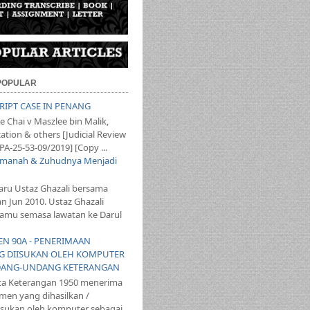
 POPULAR
SCRIPT CASE IN PENANG
 Chai v Maszlee bin Malik,
ation & others [Judicial Review
PA-25-53-09/2019] [Copy ...
 Amanah & Zuhudnya Menjadi
aru Ustaz Ghazali bersama
an Jun 2010. Ustaz Ghazali
mu semasa lawatan ke Darul
YEN 90A - PENERIMAAN
 DIISUKAN OLEH KOMPUTER
ANG-UNDANG KETERANGAN
ta Keterangan 1950 menerima
en yang dihasilkan /
iisukan oleh komputer sebagai