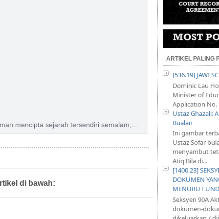
ARTIKEL PALING
[536.19] JAWI 
Dominic Lau Hoe
Minister of Educ
Application No. 
Ustaz Ghazali:
g
Bualan
man mencipta sejarah tersendiri semalam,
Ini gambar terb
anel sembilan hakim bersidang mendengar kes
Ustaz Sofar bul
rlembagaan.
menyambut teta
Atiq Bila di...
[1400.23] SEKS
DOKUMEN YANG
rtikel di bawah:
berita
MENURUT UND
Seksyen 90A Ak
dokumen-dokum
dikeluarkan / d