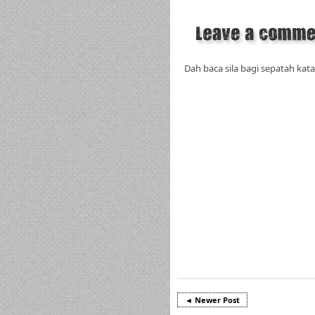
Dah baca sila bagi sepatah kata
◄ Newer Post