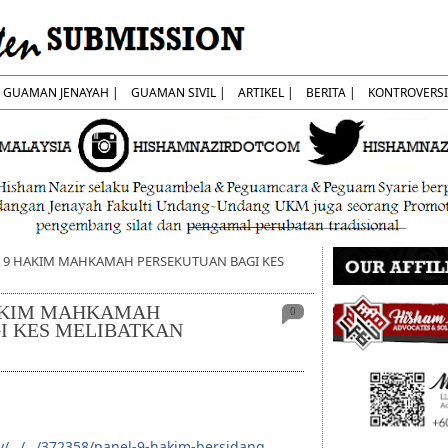
GUAMAN JENAYAH |
GUAMAN SIVIL |
ARTIKEL |
BERITA |
KONTROVERSI
EL 9 HAKIM MAHKAMAH PERSEKUTUAN BAGI KES
 HAKIM MAHKAMAH
0
I KES MELIBATKAN
y/…/…/372358/panel-9-hakim-bersidang