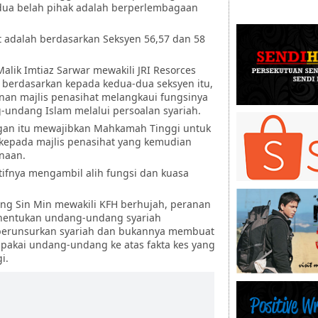
-dua belah pihak adalah berperlembagaan
t adalah berdasarkan Seksyen 56,57 dan 58
lik Imtiaz Sarwar mewakili JRI Resorces
 berdasarkan kepada kedua-dua seksyen itu,
an majlis penasihat melangkaui fungsinya
undang Islam melalui persoalan syariah.
ngan itu mewajibkan Mahkamah Tinggi untuk
 kepada majlis penasihat yang kemudian
naan.
ktifnya mengambil alih fungsi dan kuasa
ng Sin Min mewakili KFH berhujah, peranan
enentukan undang-undang syariah
erunsurkan syariah dan bukannya membuat
akai undang-undang ke atas fakta kes yang
i.