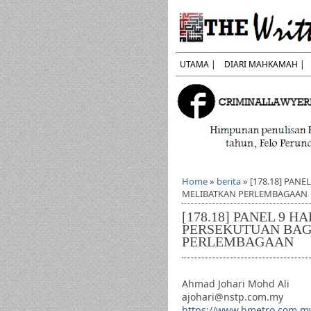
UTAMA |
DIARI MAHKAMAH |
Home
»
berita
»
[178.18] PAN
MELIBATKAN PERLEMBAGAAN
[178.18] PANEL 9
PERSEKUTUAN BAG
PERLEMBAGAAN
Ahmad Johari Mohd Ali
ajohari@nstp.com.my
https://www.hmetro.com.m