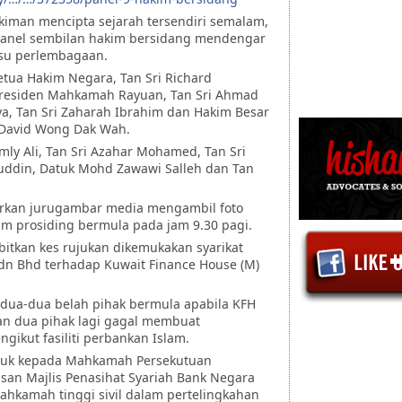
iman mencipta sejarah tersendiri semalam,
 panel sembilan hakim bersidang mendengar
isu perlembagaan.
etua Hakim Negara, Tan Sri Richard
residen Mahkamah Rayuan, Tan Sri Ahmad
a, Tan Sri Zaharah Ibrahim dan Hakim Besar
 David Wong Dak Wah.
mly Ali, Tan Sri Azahar Mohamed, Tan Sri
ruddin, Datuk Mohd Zawawi Salleh dan Tan
kan jurugambar media mengambil foto
um prosiding bermula pada jam 9.30 pagi.
tkan kes rujukan dikemukakan syarikat
Sdn Bhd terhadap Kuwait Finance House (M)
edua-dua belah pihak bermula apabila KFH
n dua pihak lagi gagal membuat
ikut fasiliti perbankan Islam.
ujuk kepada Mahkamah Persekutuan
san Majlis Penasihat Syariah Bank Negara
ahkamah tinggi sivil dalam pertelingkahan