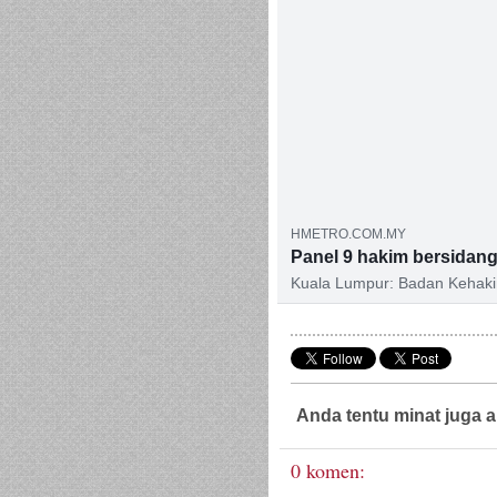
HMETRO.COM.MY
Panel 9 hakim bersidan
Kuala Lumpur: Badan Kehaki
apabila buat pertama kali p
rujukan membabitkan isu pe
Anda tentu minat juga a
0 komen: