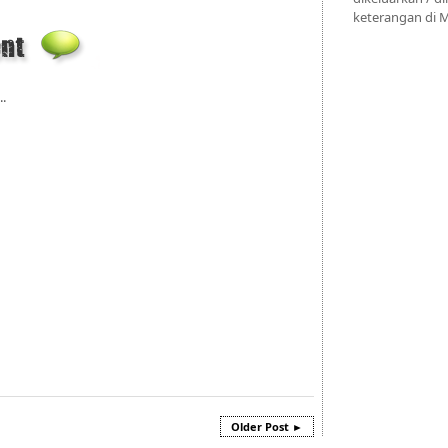
keterangan di M
..
Older Post ►