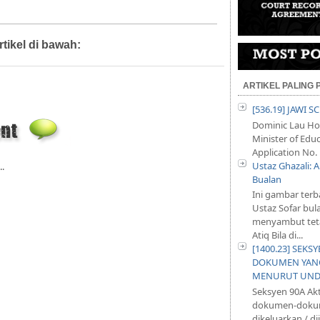
rtikel di bawah:
Artikel
ARTIKEL PALING
[536.19] JAWI 
Dominic Lau Hoe
Minister of Educ
Application No. 
Ustaz Ghazali:
..
Bualan
Ini gambar terb
Ustaz Sofar bul
menyambut teta
Atiq Bila di...
[1400.23] SEKS
DOKUMEN YANG
MENURUT UND
Seksyen 90A Ak
dokumen-dokum
dikeluarkan / d