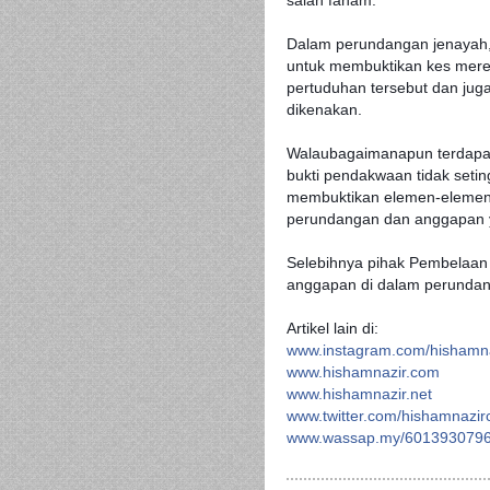
salah faham.
Dalam perundangan jenayah,
untuk membuktikan kes mere
pertuduhan tersebut dan jug
dikenakan.
Walaubagaimanapun terdapat k
bukti pendakwaan tidak seti
membuktikan elemen-elemen 
perundangan dan anggapan 
Selebihnya pihak Pembelaan 
anggapan di dalam perundang
Artikel lain di:
www.instagram.com/
hishamn
www.hishamnazir.com
www.hishamnazir.net
www.twitter.com/
hishamnazir
www.wassap.my/601393079