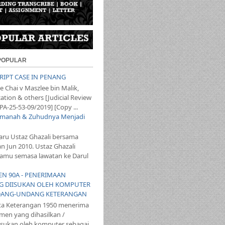
 POPULAR
SCRIPT CASE IN PENANG
 Chai v Maszlee bin Malik,
ation & others [Judicial Review
PA-25-53-09/2019] [Copy ...
 Amanah & Zuhudnya Menjadi
aru Ustaz Ghazali bersama
an Jun 2010. Ustaz Ghazali
mu semasa lawatan ke Darul
YEN 90A - PENERIMAAN
 DIISUKAN OLEH KOMPUTER
ANG-UNDANG KETERANGAN
ta Keterangan 1950 menerima
en yang dihasilkan /
iisukan oleh komputer sebagai