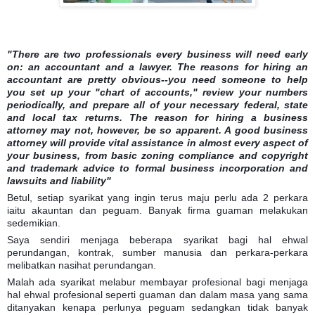
"There are two professionals every business will need early
on: an accountant and a lawyer. The reasons for hiring an
accountant are pretty obvious--you need someone to help
you set up your "chart of accounts," review your numbers
periodically, and prepare all of your necessary federal, state
and local tax returns. The reason for hiring a business
attorney may not, however, be so apparent. A good business
at
torney will provide vital assistance in almost every aspect of
your business, from basic zoning compliance and copyright
and trademark advice to formal business incorporation and
lawsuits and liability"
Betul, setiap syarikat yang ingin terus maju perlu ada 2 perkara
iaitu akauntan dan peguam. Banyak firma guaman melakukan
sedemikian.
Saya sendiri menjaga beberapa syarikat bagi hal ehwal
perundangan, kontrak, sumber manusia dan perkara-perkara
melibatkan nasihat perundangan.
Malah ada syarikat melabur membayar profesional bagi menjaga
hal ehwal profesional seperti guaman dan dalam masa yang sama
ditanyakan kenapa perlunya peguam sedangkan tidak banyak