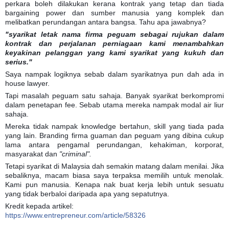
perkara boleh dilakukan kerana kontrak yang tetap dan tiada
bargaining power dan sumber manusia yang komplek dan
melibatkan perundangan antara bangsa. Tahu apa jawabnya?
"syarikat letak nama firma peguam sebagai rujukan dalam
kontrak dan perjalanan perniagaan kami menambahkan
keyakinan pelanggan yang kami syarikat yang kukuh dan
serius."
Saya nampak logiknya sebab dalam syarikatnya pun dah ada in
house lawyer.
Tapi masalah peguam satu sahaja. Banyak syarikat berkompromi
dalam penetapan fee. Sebab utama mereka nampak modal air liur
sahaja.
Mereka tidak nampak knowledge bertahun, skill yang tiada pada
yang lain. Branding firma guaman dan peguam yang dibina cukup
lama antara pengamal perundangan, kehakiman, korporat,
masyarakat dan
"criminal".
Tetapi syarikat di Malaysia dah semakin matang dalam menilai. Jika
sebaliknya, macam biasa saya terpaksa memilih untuk menolak.
Kami pun manusia. Kenapa nak buat kerja lebih untuk sesuatu
yang tidak berbaloi daripada apa yang sepatutnya.
Kredit kepada artikel:
https://www.entrepreneur.com/article/58326