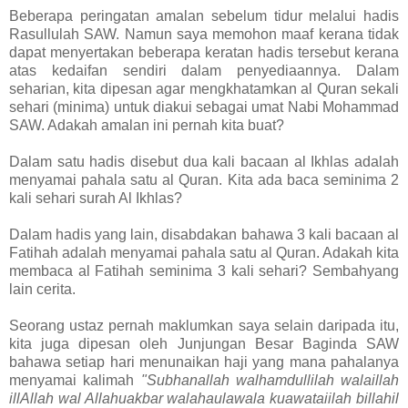
Beberapa peringatan amalan sebelum tidur melalui hadis
Rasullulah SAW. Namun saya memohon maaf kerana tidak
dapat menyertakan beberapa keratan hadis tersebut kerana
atas kedaifan sendiri dalam penyediaannya. Dalam
seharian, kita dipesan agar mengkhatamkan al Quran sekali
sehari (minima) untuk diakui sebagai umat Nabi Mohammad
SAW. Adakah amalan ini pernah kita buat?
Dalam satu hadis disebut dua kali bacaan al Ikhlas adalah
menyamai pahala satu al Quran. Kita ada baca seminima 2
kali sehari surah Al Ikhlas?
Dalam hadis yang lain, disabdakan bahawa 3 kali bacaan al
Fatihah adalah menyamai pahala satu al Quran. Adakah kita
membaca al Fatihah seminima 3 kali sehari? Sembahyang
lain cerita.
Seorang ustaz pernah maklumkan saya selain daripada itu,
kita juga dipesan oleh Junjungan Besar Baginda SAW
bahawa setiap hari menunaikan haji yang mana pahalanya
menyamai kalimah
"Subhanallah walhamdullilah walaillah
illAllah wal Allahuakbar walahaulawala kuawataiilah billahil