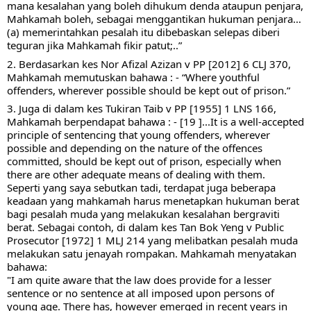
mana kesalahan yang boleh dihukum denda ataupun penjara, 
Mahkamah boleh, sebagai menggantikan hukuman penjara… 
(a) memerintahkan pesalah itu dibebaskan selepas diberi 
teguran jika Mahkamah fikir patut;..”
2. Berdasarkan kes Nor Afizal Azizan v PP [2012] 6 CLJ 370, 
Mahkamah memutuskan bahawa : - “Where youthful 
offenders, wherever possible should be kept out of prison.”
3. Juga di dalam kes Tukiran Taib v PP [1955] 1 LNS 166, 
Mahkamah berpendapat bahawa : - [19 ]...It is a well-accepted 
principle of sentencing that young offenders, wherever 
possible and depending on the nature of the offences 
committed, should be kept out of prison, especially when 
there are other adequate means of dealing with them. 
Seperti yang saya sebutkan tadi, terdapat juga beberapa 
keadaan yang mahkamah harus menetapkan hukuman berat 
bagi pesalah muda yang melakukan kesalahan bergraviti 
berat. Sebagai contoh, di dalam kes Tan Bok Yeng v Public 
Prosecutor [1972] 1 MLJ 214 yang melibatkan pesalah muda 
melakukan satu jenayah rompakan. Mahkamah menyatakan 
bahawa:
"I am quite aware that the law does provide for a lesser 
sentence or no sentence at all imposed upon persons of 
young age. There has, however emerged in recent years in 