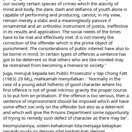
our society certain species of crimes which the alacrity of 
mind and body, the dare, dash and defiance of youth alone is 
capable of performing and producing, cannot, in my view, 
remain merely a static and a meaninglessly passive if 
ornamental and an orthodox instrument of justice, ineffective 
in its results and application. The social needs of the times 
have to be met and effectively met. It is not merely the 
correction of the offender which is the prime object of 
punishment. The considerations of public interest have also to 
be borne in mind. In certain types of offences a sentence has 
got to be deterrent so that others who are like-minded may 
be restrained from becoming a menace to society."
Juga, merujuk kepada kes Public Prosecutor v Yap Chong Fatt 
(1963) 29 MLJ, mahkamah menyifatkan : "Normally in the 
case of a young adult hitherto of good character where his 
first offence is not of great intrinsic gravity the proper course 
is to put him on probation. If the offence is too serious, then a 
sentence of imprisonment should be imposed which will have 
some effect not only on the offender but also as a deterrent 
and which will give the Prisons Department some opportunity 
of trying to remedy such defect of character as there may be".
Kesimpulannya, sistem kehakiman kita menjaga kebajikan 
pesalah muda ini dengan sifat berhati-hati dengan 