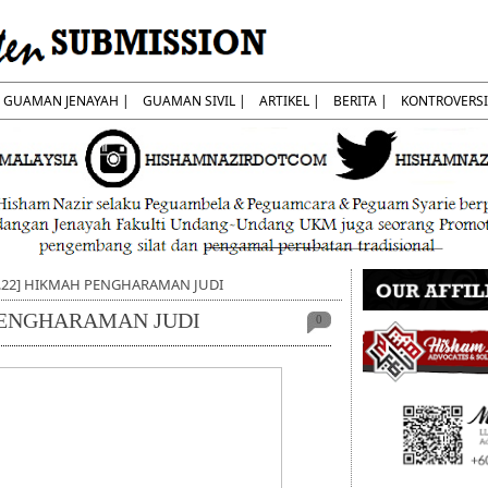
GUAMAN JENAYAH |
GUAMAN SIVIL |
ARTIKEL |
BERITA |
KONTROVERSI
8.22] HIKMAH PENGHARAMAN JUDI
 PENGHARAMAN JUDI
0