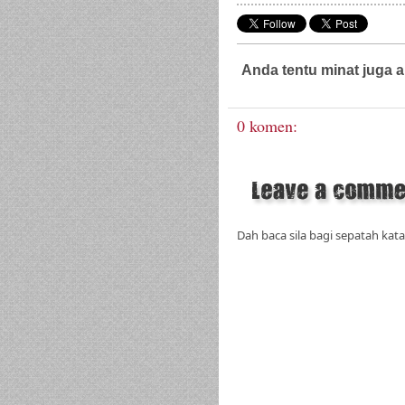
Anda tentu minat juga a
Guaman Jenayah,
Guaman Sivil,
Pegua
0 komen:
Dah baca sila bagi sepatah kata