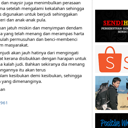
 dan maysir juga menimbulkan perasaan 
ma setelah mengalami kekalahan sehingga 
s digunakan untuk berjudi sehinggakan 
ri dan anak-anak pula. 
i akan jatuh miskin dan menyimpan dendam 
a yang telah menang dan merampas harta 
kulah permusuhan dan benci-membenci 
am masyarakat.
njudi akan jauh hatinya dari mengingati 
at kerana disibukkan dengan harapan untuk 
 kalah judi. Bahkan sekiranya dia menang 
ngannya itu akan terus 
am kesibukan demi kesibukan, sehingga 
rta yang dimenanginya.
san
7961