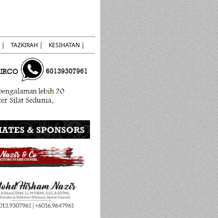
 |
TAZKIRAH |
KESIHATAN |