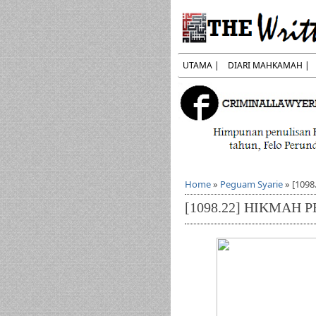
UTAMA |
DIARI MAHKAMAH |
Home
»
Peguam Syarie
»
[109
[1098.22] HIKMAH