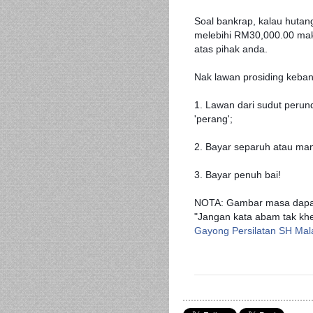
Soal bankrap, kalau huta
melebihi RM30,000.00 mak
atas pihak anda.
Nak lawan prosiding keban
1. Lawan dari sudut perund
'perang';
2. Bayar separuh atau ma
3. Bayar penuh bai!
NOTA: Gambar masa dapat 
"Jangan kata abam tak k
Gayong Persilatan SH Mal