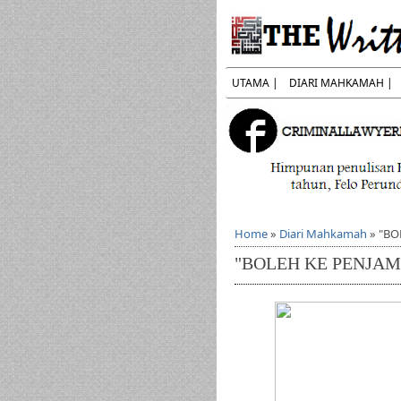
UTAMA |
DIARI MAHKAMAH |
Home
»
Diari Mahkamah
»
"BO
"BOLEH KE PENJAM