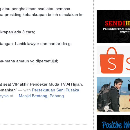
ng atau penghakiman asal atau semasa
a prosiding kebankrapan boleh dimulakan ke
krapan ada 3 cara;
angan. Lantik lawyer dan hantar dia gi
na-mana amaun yg dipersetujui;
seat VIP akhir Pendekar Muda TV Al Hijrah.
hemahkan"
— with
Persekutuan Seni Pusaka
aysia
at
Masjid Bentong, Pahang
.