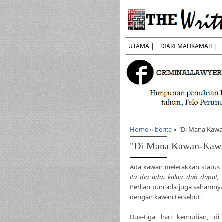
UTAMA |
DIARI MAHKAMAH |
Home
»
berita
»
"Di Mana Kaw
"Di Mana Kawan-Kaw
Ada kawan meletakkan status d
itu dia ada.. kalau dah dapat
Perlian pun ada juga sahamnya
dengan kawan tersebut.
Dua-tiga hari kemudian, d