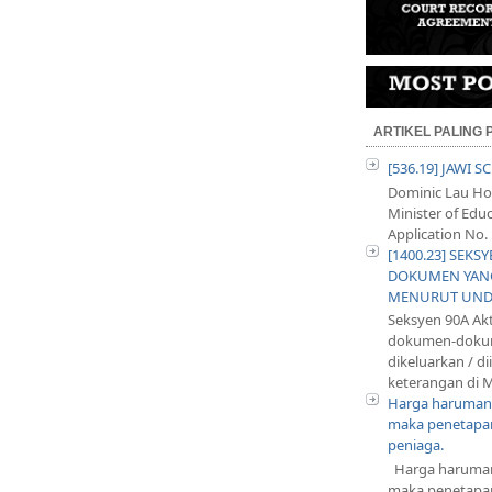
ARTIKEL PALING
[536.19] JAWI 
Dominic Lau Hoe
Minister of Educ
Application No. 
[1400.23] SEKS
DOKUMEN YANG
MENURUT UND
Seksyen 90A Ak
dokumen-dokum
dikeluarkan / d
keterangan di M
Harga harumani
maka penetapan
peniaga.
Harga harumani
maka penetapan