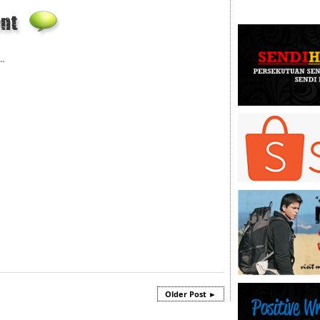
..
Older Post ►