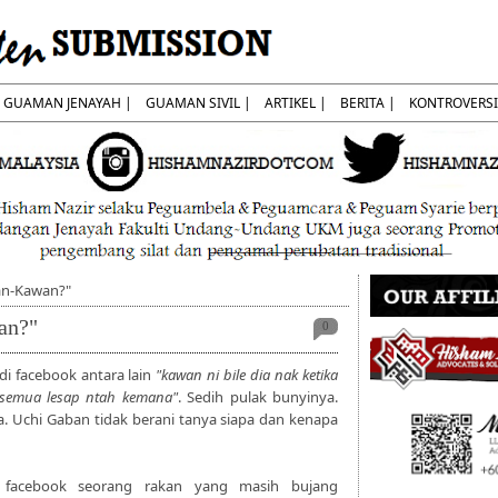
GUAMAN JENAYAH |
GUAMAN SIVIL |
ARTIKEL |
BERITA |
KONTROVERSI
an-Kawan?"
an?"
0
i facebook antara lain
"kawan ni bile dia nak ketika
, semua lesap ntah kemana"
. Sedih pulak bunyinya.
. Uchi Gaban tidak berani tanya siapa dan kenapa
i facebook seorang rakan yang masih bujang