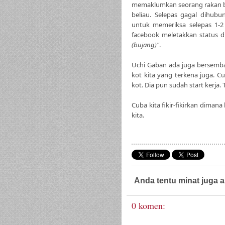
memaklumkan seorang rakan bu
beliau. Selepas gagal dihubu
untuk memeriksa selepas 1-2 
facebook meletakkan status 
(bujang)"
.
Uchi Gaban ada juga bersemb
kot kita yang terkena juga. 
kot. Dia pun sudah start kerja
Cuba kita fikir-fikirkan dima
kita.
Anda tentu minat juga a
0 komen: