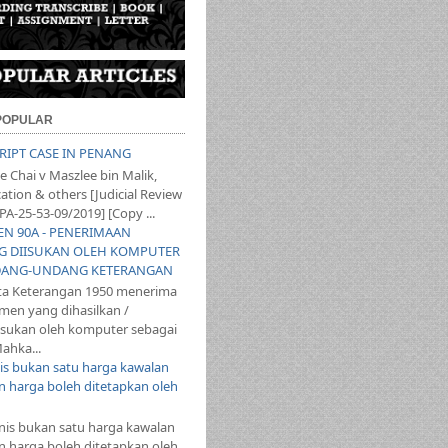
 POPULAR
SCRIPT CASE IN PENANG
 Chai v Maszlee bin Malik,
ation & others [Judicial Review
PA-25-53-09/2019] [Copy ...
YEN 90A - PENERIMAAN
 DIISUKAN OLEH KOMPUTER
ANG-UNDANG KETERANGAN
ta Keterangan 1950 menerima
en yang dihasilkan /
iisukan oleh komputer sebagai
ahka...
s bukan satu harga kawalan
 harga boleh ditetapkan oleh
s bukan satu harga kawalan
 harga boleh ditetapkan oleh