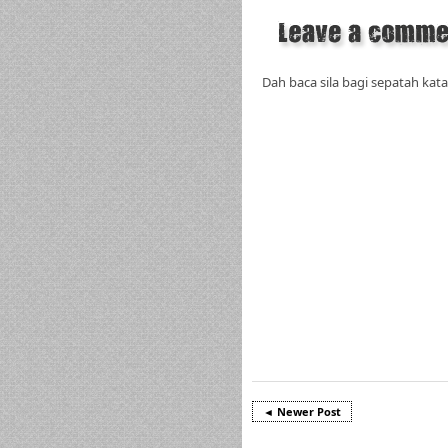
Dah baca sila bagi sepatah kata
◄ Newer Post