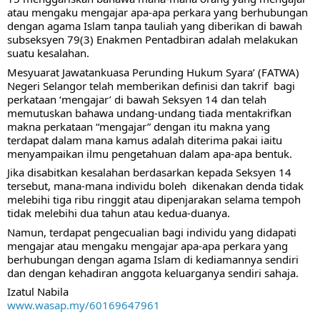
atau mengaku mengajar apa-apa perkara yang berhubungan 
dengan agama Islam tanpa tauliah yang diberikan di bawah 
subseksyen 79(3) Enakmen Pentadbiran adalah melakukan 
suatu kesalahan. 
Mesyuarat Jawatankuasa Perunding Hukum Syara’ (FATWA) 
Negeri Selangor telah memberikan definisi 
dan takrif  bagi 
perkataan ‘mengajar’ di bawah Seksyen 14 dan telah 
memutuskan bahawa undang-undang tiada mentakrifkan 
makna perkataan “mengajar” dengan itu makna yang 
terdapat dalam mana kamus adalah diterima pakai iaitu 
menyampaikan ilmu pengetahuan dalam apa-apa bentuk.
Jika disabitkan kesalahan berdasarkan kepada Seksyen 14 
tersebut, mana-mana individu boleh  dikenakan denda tidak 
melebihi tiga ribu ringgit atau dipenjarakan selama tempoh 
tidak melebihi dua tahun atau kedua-duanya.
Namun, terdapat pengecualian bagi individu yang didapati 
mengajar atau mengaku mengajar apa-apa perkara yang 
berhubungan dengan agama Islam di kediamannya sendiri 
dan dengan kehadiran anggota keluarganya sendiri sahaja. 
Izatul Nabila
www.wasap.my/60169647961