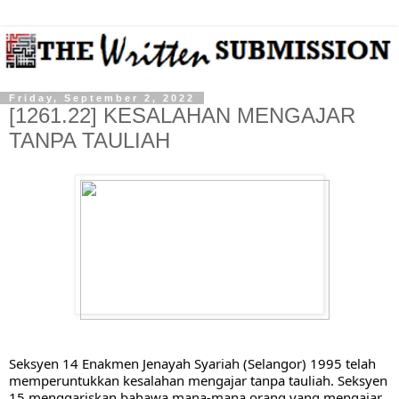
Friday, September 2, 2022
[1261.22] KESALAHAN MENGAJAR
TANPA TAULIAH
Seksyen 14 Enakmen Jenayah Syariah (Selangor) 1995 telah 
memperuntukkan kesalahan mengajar tanpa tauliah. Seksyen  
15 menggariskan bahawa mana-mana orang yang mengajar 