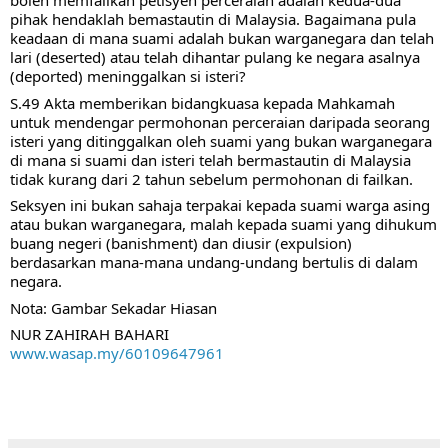
boleh memfailkan petisyen perceraian adalah kedua-dua 
pihak hendaklah bemastautin di Malaysia. Bagaimana pula 
keadaan di mana suami adalah bukan warganegara dan telah 
lari (deserted) atau telah dihantar pulang ke negara asalnya 
(deported) meninggalkan si isteri?
S.49 Akta memberikan bidangkuasa kepada Mahkamah 
untuk mendengar permohonan perceraian daripada seorang 
isteri yang ditinggalkan oleh suami yang bukan warganegara 
di mana si suami dan isteri telah bermastautin di Malaysia 
tidak kurang dari 2 tahun sebelum permohonan di failkan.
Seksyen ini bukan sahaja terpakai kepada suami warga asing 
atau bukan warganegara, malah kepada suami yang dihukum 
buang negeri (banishment) dan diusir (expulsion) 
berdasarkan mana-mana undang-undang bertulis di dalam 
negara.
Nota: Gambar Sekadar Hiasan
NUR ZAHIRAH BAHARI
www.wasap.my/60109647961