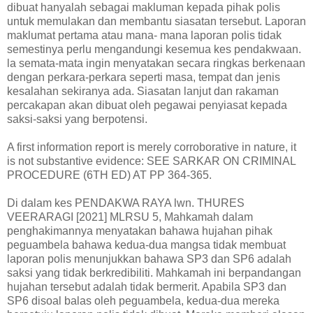
dibuat hanyalah sebagai makluman kepada pihak polis
untuk memulakan dan membantu siasatan tersebut. Laporan
maklumat pertama atau mana- mana laporan polis tidak
semestinya perlu mengandungi kesemua kes pendakwaan.
la semata-mata ingin menyatakan secara ringkas berkenaan
dengan perkara-perkara seperti masa, tempat dan jenis
kesalahan sekiranya ada. Siasatan lanjut dan rakaman
percakapan akan dibuat oleh pegawai penyiasat kepada
saksi-saksi yang berpotensi.
A first information report is merely corroborative in nature, it
is not substantive evidence: SEE SARKAR ON CRIMINAL
PROCEDURE (6TH ED) AT PP 364-365.
Di dalam kes PENDAKWA RAYA lwn. THURES
VEERARAGI [2021] MLRSU 5, Mahkamah dalam
penghakimannya menyatakan bahawa hujahan pihak
peguambela bahawa kedua-dua mangsa tidak membuat
laporan polis menunjukkan bahawa SP3 dan SP6 adalah
saksi yang tidak berkredibiliti. Mahkamah ini berpandangan
hujahan tersebut adalah tidak bermerit. Apabila SP3 dan
SP6 disoal balas oleh peguambela, kedua-dua mereka