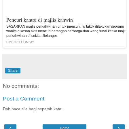
Pencuri kantoi di majlis kahwin
SASARKAN majlis perkahwinan untuk mencuri. Itu taktik dilakukan seorang
wanita dikesan aktif mencuri barangan berharga dan wang tunai ketika majlis
perkahwinan di sekitar Selangor.
HMETRO.COM.MY
Share
No comments:
Post a Comment
Dah baca sila bagi sepatah kata..
‹
›
Home