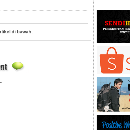
rtikel di bawah:
Diari Mahkamah
..