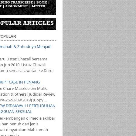
 POPULAR
 Amanah & Zuhudnya Menjadi
aru Ustaz Ghazali bersama
an Jun 2010. Ustaz Ghazali
mu semasa lawatan ke Darul
SCRIPT CASE IN PENANG
 Chai v Maszlee bin Malik,
ation & others [Judicial Review
PA-25-53-09/2019] [Copy ...
T LEW DIDAKWA 11 PERTUDUHAN
NGGUAN SEKSUAL
perkembangan di media akhbar
uhan penuh dan jenis
ali dinyatakan Mahkamah
n dipinda...