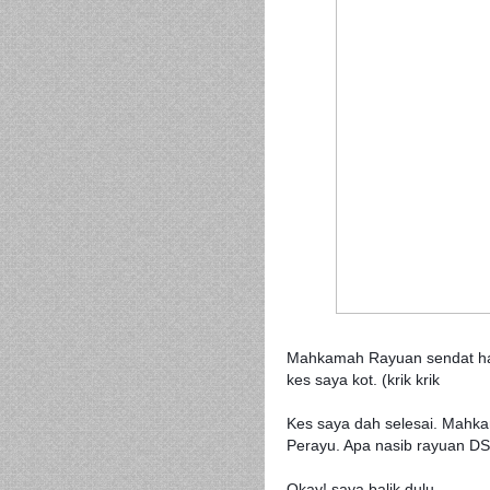
Mahkamah Rayuan sendat har
kes saya kot. (krik krik
Kes saya dah selesai. Mah
Perayu. Apa nasib rayuan DS 
Okay! saya balik dulu..