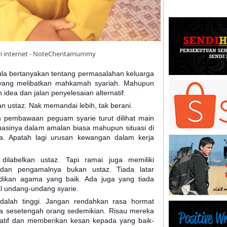
i internet - NoteChentamummy
pula bertanyakan tentang permasalahan keluarga
yang melibatkan mahkamah syariah. Mahupun
idea dan jalan penyelesaian alternatif.
 ustaz. Nak memandai lebih, tak berani.
 pembawaan peguam syarie turut dilihat main
tuasinya dalam amalan biasa mahupun situasi di
a. Apatah lagi urusan kewangan dalam
kerja
ilabelkan ustaz. Tapi ramai juga memiliki
dan pengamalnya bukan ustaz. Tiada latar
ikan agama yang baik. Ada juga yang tiada
 undang-undang syarie.
alah tinggi. Jangan rendahkan rasa hormat
a sesetengah orang sedemikian. Risau mereka
atif dan memberikan kesan kepada yang baik-