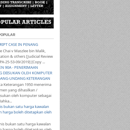
 POPULAR
SCRIPT CASE IN PENANG
 Chai v Maszlee bin Malik,
ation & others [Judicial Review
PA-25-53-09/2019] [Copy ...
YEN 90A - PENERIMAAN
 DIISUKAN OLEH KOMPUTER
ANG-UNDANG KETERANGAN
ta Keterangan 1950 menerima
en yang dihasilkan /
iisukan oleh komputer sebagai
ahka...
s bukan satu harga kawalan
 harga boleh ditetapkan oleh
s bukan satu harga kawalan
 harga boleh ditetapkan oleh