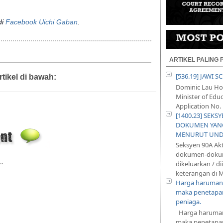
di
Facebook Uichi Gaban
.
ARTIKEL PALING
[536.19] JAWI 
rtikel di bawah:
Akademik,
Artikel
Dominic Lau Hoe
Minister of Educ
Application No. 
[1400.23] SEKS
DOKUMEN YANG
MENURUT UND
Seksyen 90A Ak
dokumen-dokum
..
dikeluarkan / d
keterangan di M
Harga harumani
maka penetapan
peniaga.
Harga harumani
maka penetapan