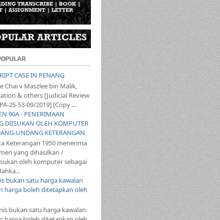
 POPULAR
SCRIPT CASE IN PENANG
 Chai v Maszlee bin Malik,
ation & others [Judicial Review
PA-25-53-09/2019] [Copy ...
YEN 90A - PENERIMAAN
 DIISUKAN OLEH KOMPUTER
ANG-UNDANG KETERANGAN
ta Keterangan 1950 menerima
en yang dihasilkan /
iisukan oleh komputer sebagai
ahka...
s bukan satu harga kawalan
 harga boleh ditetapkan oleh
s bukan satu harga kawalan
 harga boleh ditetapkan oleh