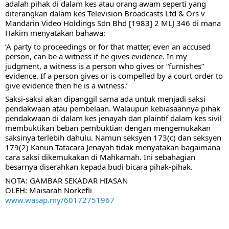
adalah pihak di dalam kes atau orang awam seperti yang 
diterangkan dalam kes Television Broadcasts Ltd & Ors v 
Mandarin Video Holdings Sdn Bhd [1983] 2 MLJ 346 di mana 
Hakim menyatakan bahawa:
‘A party to proceedings or for that matter, even an accused 
person, can be a witness if he gives evidence. In my 
judgment, a witness is a person who gives or “furnishes” 
evidence. If a person gives or is compelled by a court order to 
give evidence then he is a witness.’ 
Saksi-saksi akan dipanggil sama ada untuk menjadi saksi 
pendakwaan atau pembelaan. Walaupun kebiasaannya pihak 
pendakwaan di dalam kes jenayah dan plaintif dalam kes sivil 
membuktikan beban pembuktian dengan mengemukakan 
saksinya terlebih dahulu. Namun seksyen 173(c) dan seksyen 
179(2) Kanun Tatacara Jenayah tidak menyatakan bagaimana 
cara saksi dikemukakan di Mahkamah. Ini sebahagian 
besarnya diserahkan kepada budi bicara pihak-pihak. 
NOTA: GAMBAR SEKADAR HIASAN
OLEH: Maisarah Norkefli 
www.wasap.my/60172751967