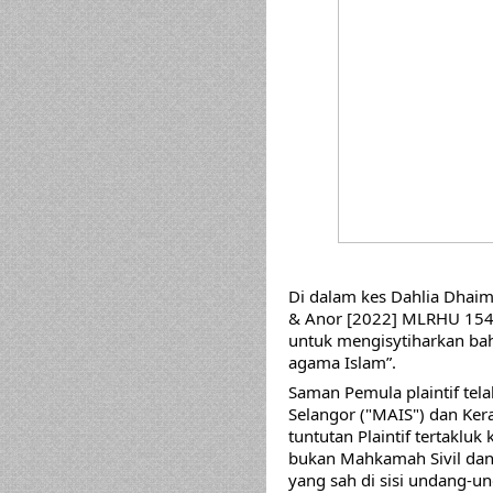
Di dalam kes Dahlia Dhaim
& Anor [2022] MLRHU 154,
untuk mengisytiharkan ba
agama Islam”.  
Saman Pemula plaintif tela
Selangor ("MAIS") dan Kera
tuntutan Plaintif tertakl
bukan Mahkamah Sivil dan 
yang sah di sisi undang-u