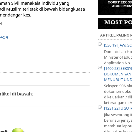
ah Sivil manakala individu yang 
di Muslim terletak di bawah bidangkuasa 
mendengar kes. 
N
ARTIKEL PALING
8454
[536.19] JAWI 
Dominic Lau Hoe
Minister of Educ
Application No. 
[1400.23] SEKS
DOKUMEN YANG
MENURUT UND
Seksyen 90A Ak
dokumen-dokum
rtikel di bawah:
Artikel,
Diari Mahkamah,
Diari Pejabat,
dikeluarkan / d
m Syarie
keterangan di M
[1231.22] UGU
Jika seseorang 
berunsur jenayah
membuat lapora
dikenakan kepad