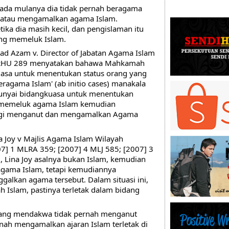
pada mulanya dia tidak pernah beragama 
 atau mengamalkan agama Islam. 
ika dia masih kecil, dan pengislaman itu 
ng memeluk Islam. 
 Azam v. Director of Jabatan Agama Islam 
RHU 289 menyatakan bahawa Mahkamah 
asa untuk menentukan status orang yang 
agama Islam' (ab initio cases) manakala 
yai bidangkuasa untuk menentukan 
 memeluk agama Islam kemudian 
agi menganut dan mengamalkan Agama 
 Joy v Majlis Agama Islam Wilayah 
7] 1 MLRA 359; [2007] 4 MLJ 585; [2007] 3 
 Lina Joy asalnya bukan Islam, kemudian 
gama Islam, tetapi kemudiannya 
lkan agama tersebut. Dalam situasi ini, 
h Islam, pastinya terletak dalam bidang 
yang mendakwa tidak pernah menganut 
nah mengamalkan ajaran Islam terletak di 