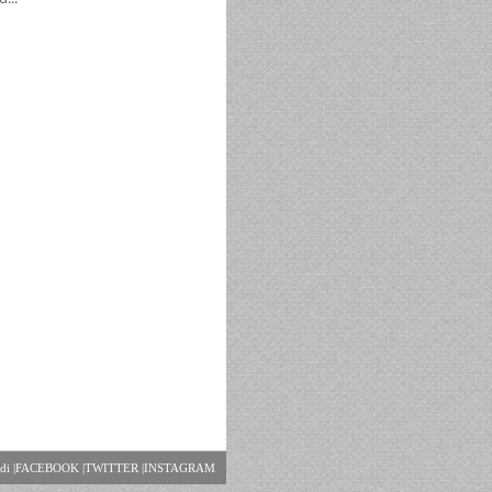
di |
FACEBOOK |
TWITTER |
INSTAGRAM