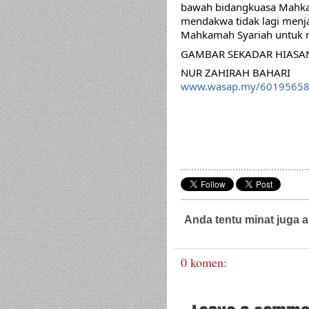
bawah bidangkuasa Mahkam
mendakwa tidak lagi menja
Mahkamah Syariah untuk 
GAMBAR SEKADAR HIASA
NUR ZAHIRAH BAHARI 
www.wasap.my/6019565
Anda tentu minat juga a
Guaman Jenayah,
Guaman Sivil,
Pegua
0 komen: