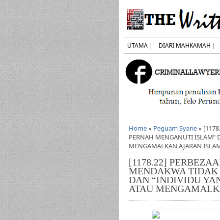
UTAMA |
DIARI MAHKAMAH |
Home
»
Peguam Syarie
»
[117
PERNAH MENGANUTI ISLAM” D
MENGAMALKAN AJARAN ISLA
[1178.22] PERBEZA
MENDAKWA TIDAK 
DAN “INDIVIDU YA
ATAU MENGAMALKA