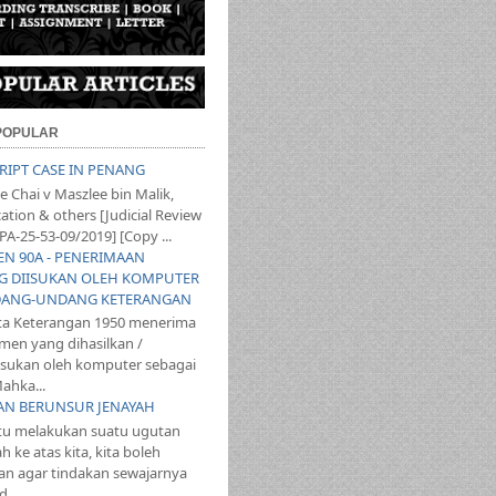
 POPULAR
SCRIPT CASE IN PENANG
 Chai v Maszlee bin Malik,
ation & others [Judicial Review
PA-25-53-09/2019] [Copy ...
YEN 90A - PENERIMAAN
 DIISUKAN OLEH KOMPUTER
ANG-UNDANG KETERANGAN
ta Keterangan 1950 menerima
en yang dihasilkan /
iisukan oleh komputer sebagai
ahka...
TAN BERUNSUR JENAYAH
itu melakukan suatu ugutan
 ke atas kita, kita boleh
n agar tindakan sewajarnya
...