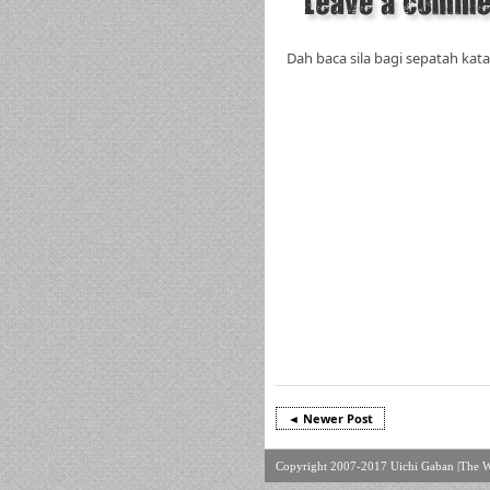
Dah baca sila bagi sepatah kata
◄ Newer Post
Copyright 2007-2017
Uichi Gaban |
The W