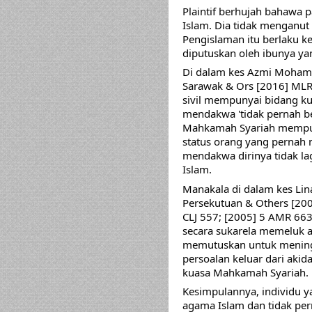
Plaintif berhujah bahawa 
Islam. Dia tidak menganut
Pengislaman itu berlaku ket
diputuskan oleh ibunya ya
Di dalam kes Azmi Mohamad
Sarawak & Ors [2016] ML
sivil mempunyai bidang ku
mendakwa 'tidak pernah ber
Mahkamah Syariah mempun
status orang yang pernah
mendakwa dirinya tidak l
Islam. 
Manakala di dalam kes Lina
Persekutuan & Others [200
CLJ 557; [2005] 5 AMR 663,
secara sukarela memeluk a
memutuskan untuk meningga
persoalan keluar dari akida
kuasa Mahkamah Syariah.
Kesimpulannya, individu 
agama Islam dan tidak per