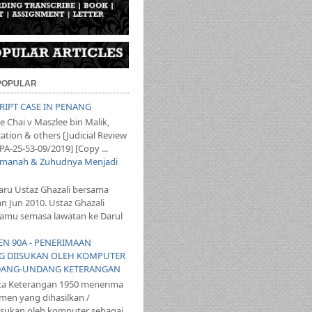
 POPULAR
SCRIPT CASE IN PENANG
 Chai v Maszlee bin Malik,
ation & others [Judicial Review
PA-25-53-09/2019] [Copy ...
 Amanah & Zuhudnya Menjadi
aru Ustaz Ghazali bersama
an Jun 2010. Ustaz Ghazali
mu semasa lawatan ke Darul
YEN 90A - PENERIMAAN
 DIISUKAN OLEH KOMPUTER
ANG-UNDANG KETERANGAN
ta Keterangan 1950 menerima
en yang dihasilkan /
iisukan oleh komputer sebagai