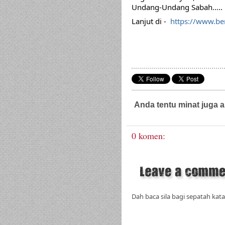
Undang-Undang Sabah.....
Lanjut di -  
https://www.b
Anda tentu minat juga a
Guaman Jenayah,
Guaman Sivil,
PKP 
0 komen:
Dah baca sila bagi sepatah kata