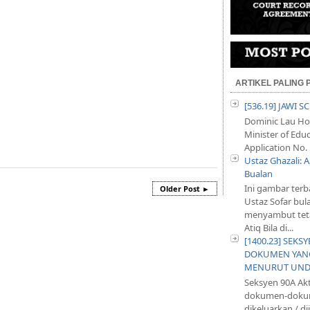
ARTIKEL PALING
[536.19] JAWI 
Dominic Lau Hoe
Minister of Educ
Application No. 
Ustaz Ghazali:
Bualan
Ini gambar terb
Older Post ►
Ustaz Sofar bul
menyambut teta
Atiq Bila di...
[1400.23] SEKS
DOKUMEN YANG
MENURUT UND
Seksyen 90A Ak
dokumen-dokum
dikeluarkan / d