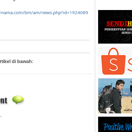
ernama.com/bm/am/news.php?id=1924089
rtikel di bawah:
Artikel,
Diari Mahkamah,
Diari Pejabat,
2.0
..