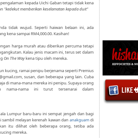
pengalaman kepada Uichi Gaban tetapi tidak kena
ban
"kedekut memberikan keselamatan kepada duit"
da tidak wujud. Seperti haiwan belaan ini, ada
ang kena sampai RM4,000.00. Kasihan!
dengan harga murah atau diberikan percuma tetapi
angkutan. Kalau jenis macam ini, terus set dalam
ng
On The Way
kena tipu oleh mereka.
n kucing, ramai penipu berjenama seperti Premius
@gmail.com, susan, dan beberapa yang lain. Cuba
haja di mana-mana mereka ini penipu. Supaya orang
ah nama-nama ini turut tersenarai dalam
uala Lumpur baru-baru ini sempat jengah dan bagi
ai sambil melayan kerenah kawan dan
anakguam
di
an itu dilihat oleh beberapa orang, tetiba ada
kucing mereka.