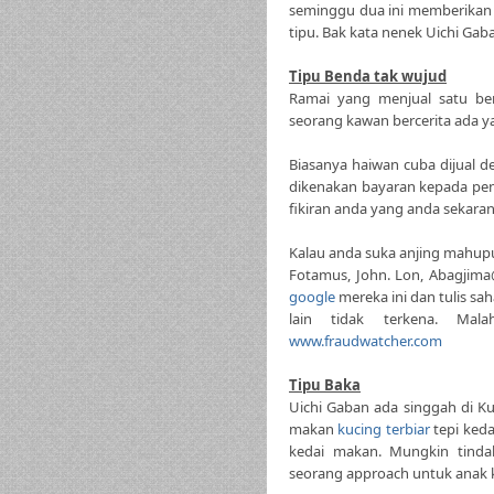
seminggu dua ini memberikan 
tipu. Bak kata nenek Uichi Ga
Tipu Benda tak wujud
Ramai yang menjual satu ben
seorang kawan bercerita ada y
Biasanya haiwan cuba dijual 
dikenakan bayaran kepada peng
fikiran anda yang anda sekara
Kalau anda suka anjing mahupu
Fotamus, John. Lon, Abagjima
google
mereka ini dan tulis sa
lain tidak terkena. Mal
www.fraudwatcher.com
Tipu Baka
Uichi Gaban ada singgah di K
makan
kucing terbiar
tepi ked
kedai makan. Mungkin tindak
seorang approach untuk anak 