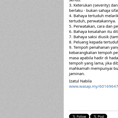
3. Keterukan (severity) d
berlaku - bukan sahaja sifa
4. Bahaya tertuduh melarik
tertuduh, perwatakannya.
5. Perwatakan, cara dan pen
6. Bahaya kesalahan itu di
7. Bahaya saksi diusik (ta
8. Peluang kepada tertud
9. Tempoh penahanan yang
kebarangkalian tempoh pen
masa apabila hadir di hada
tempoh yang lama, jika di
mahkamah mempunyai budi
jaminan.
Izatul Nabila
www.wasap.my/6016964