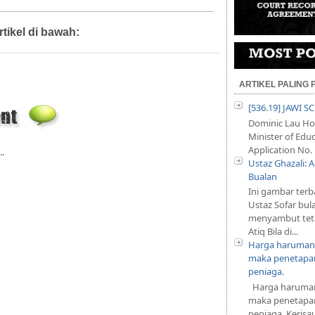
rtikel di bawah:
Artikel,
Guaman Jenayah
ARTIKEL PALING
[536.19] JAWI 
Dominic Lau Hoe
Minister of Educ
Application No. 
..
Ustaz Ghazali:
Bualan
Ini gambar terb
Ustaz Sofar bul
menyambut teta
Atiq Bila di...
Harga harumani
maka penetapan
peniaga.
Harga harumani
maka penetapan
peniaga. Keris