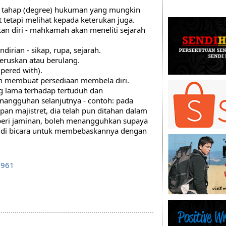
an tahap (degree) hukuman yang mungkin 
t tetapi melihat kepada keterukan juga.
an diri - mahkamah akan meneliti sejarah 
dirian - sikap, rupa, sejarah.
teruskan atau berulang.
mpered with).
uh membuat persediaan membela diri.
 lama terhadap tertuduh dan 
angguhan selanjutnya - contoh: pada 
pan majistret, dia telah pun ditahan dalam 
beri jaminan, boleh menangguhkan supaya 
 bicara untuk membebaskannya dengan 
7961