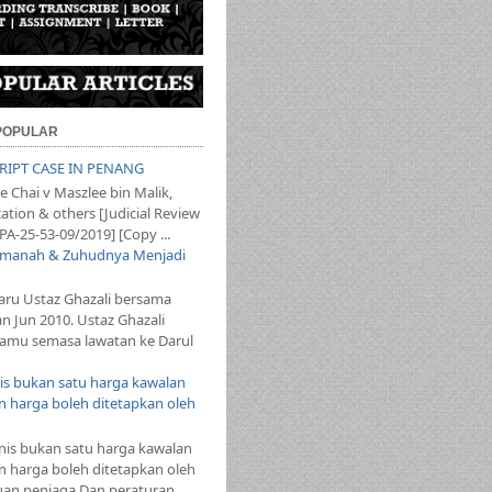
 POPULAR
SCRIPT CASE IN PENANG
 Chai v Maszlee bin Malik,
ation & others [Judicial Review
PA-25-53-09/2019] [Copy ...
 Amanah & Zuhudnya Menjadi
aru Ustaz Ghazali bersama
an Jun 2010. Ustaz Ghazali
mu semasa lawatan ke Darul
s bukan satu harga kawalan
 harga boleh ditetapkan oleh
s bukan satu harga kawalan
 harga boleh ditetapkan oleh
auan peniaga Dan peraturan