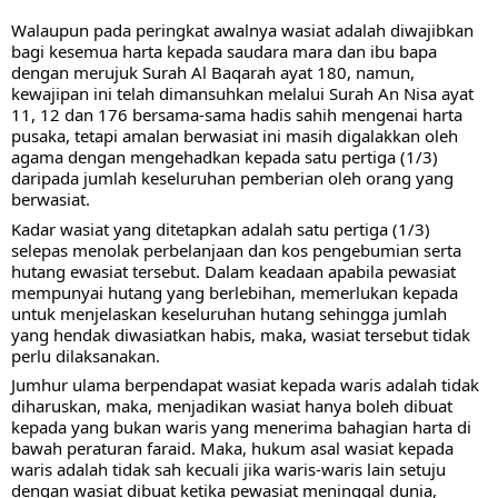
Walaupun pada peringkat awalnya wasiat adalah diwajibkan 
bagi kesemua harta kepada saudara mara dan ibu bapa 
dengan merujuk Surah Al Baqarah ayat 180, namun, 
kewajipan ini telah dimansuhkan melalui Surah An Nisa ayat 
11, 12 dan 176 bersama-sama hadis sahih mengenai harta 
pusaka, tetapi amalan berwasiat ini masih digalakkan oleh 
agama dengan mengehadkan kepada satu pertiga (1/3) 
daripada jumlah keseluruhan pemberian 
oleh orang yang 
berwasiat. 
Kadar wasiat yang ditetapkan adalah satu pertiga (1/3) 
selepas menolak perbelanjaan dan kos pengebumian serta 
hutang ewasiat tersebut. Dalam keadaan apabila pewasiat 
mempunyai hutang yang berlebihan, memerlukan kepada 
untuk menjelaskan keseluruhan hutang sehingga jumlah 
yang hendak diwasiatkan habis, maka, wasiat tersebut tidak 
perlu dilaksanakan. 
Jumhur ulama berpendapat wasiat kepada waris adalah tidak 
diharuskan, maka, menjadikan wasiat hanya boleh dibuat 
kepada yang bukan waris yang menerima bahagian harta di 
bawah peraturan faraid. Maka, hukum asal wasiat kepada 
waris adalah tidak sah kecuali jika waris-waris lain setuju 
dengan wasiat dibuat ketika pewasiat meninggal dunia, 