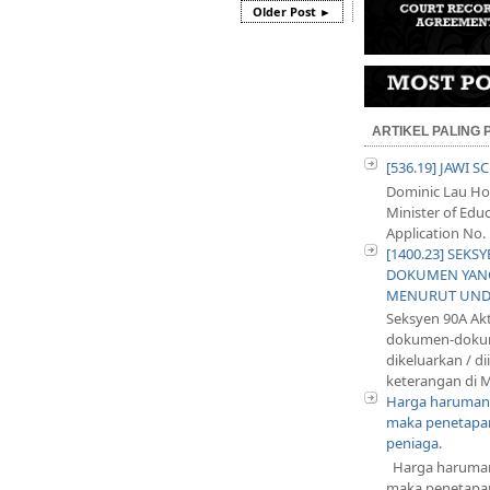
Older Post ►
ARTIKEL PALING
[536.19] JAWI 
Dominic Lau Hoe
Minister of Educ
Application No. 
[1400.23] SEKS
DOKUMEN YANG
MENURUT UND
Seksyen 90A Ak
dokumen-dokum
dikeluarkan / d
keterangan di M
Harga harumani
maka penetapan
peniaga.
Harga harumani
maka penetapan