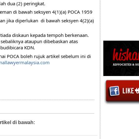
ah dua (2) peringkat. 
 reman di bawah seksyen 4(1)(a) POCA 1959
n jika diperlukan  di bawah seksyen 4(2)(a) 
tiada diskaun kepada tempoh berkenaan. 
 sebaliknya ataupun dibebaskan atas 
 budibicara KDN.
ai POCA boleh rujuk artikel sebelum ini di 
nallawyermalaysia.com
rtikel di bawah:
Artikel,
Diari Mahkamah,
Diari Pejabat,