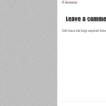
0 komen:
Dah baca sila bagi sepatah kata