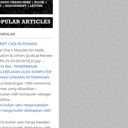
 POPULAR
SCRIPT CASE IN PENANG
 Chai v Maszlee bin Malik,
ation & others [Judicial Review
PA-25-53-09/2019] [Copy ...
YEN 90A - PENERIMAAN
 DIISUKAN OLEH KOMPUTER
ANG-UNDANG KETERANGAN
ta Keterangan 1950 menerima
en yang dihasilkan /
iisukan oleh komputer sebagai
ahka...
s bukan satu harga kawalan
 harga boleh ditetapkan oleh
s bukan satu harga kawalan
 harga boleh ditetapkan oleh