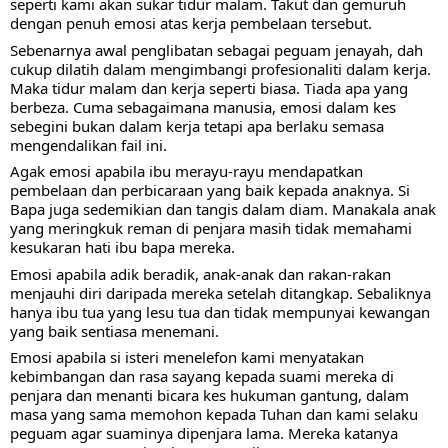
seperti kami akan sukar tidur malam. Takut dan gemuruh 
dengan penuh emosi atas kerja pembelaan tersebut.
Sebenarnya awal penglibatan sebagai peguam jenayah, dah 
cukup dilatih dalam mengimbangi profesionaliti dalam kerja. 
Maka tidur malam dan kerja seperti biasa. Tiada apa yang 
berbeza. Cuma sebagaimana manusia, emosi dalam kes 
sebegini bukan dalam kerja tetapi apa berlaku semasa 
mengendalikan fail ini.
Agak emosi apabila ibu merayu-rayu mendapatkan 
pembelaan dan perbicaraan yang baik kepada anaknya. Si 
Bapa juga sedemikian dan tangis dalam diam. Manakala anak 
yang meringkuk reman di penjara masih tidak memahami 
kesukaran hati ibu bapa mereka.
Emosi apabila adik beradik, anak-anak dan rakan-rakan 
menjauhi diri daripada mereka setelah ditangkap. Sebaliknya 
hanya ibu tua yang lesu tua dan tidak mempunyai kewangan 
yang baik sentiasa menemani.
Emosi apabila si isteri menelefon kami menyatakan 
kebimbangan dan rasa sayang kepada suami mereka di 
penjara dan menanti bicara kes hukuman gantung, dalam 
masa yang sama memohon kepada Tuhan dan kami selaku 
peguam agar suaminya dipenjara lama. Mereka katanya 