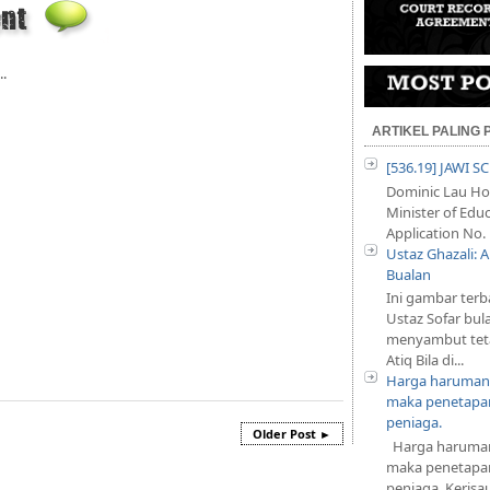
..
ARTIKEL PALING
[536.19] JAWI 
Dominic Lau Hoe
Minister of Educ
Application No. 
Ustaz Ghazali:
Bualan
Ini gambar terb
Ustaz Sofar bul
menyambut teta
Atiq Bila di...
Harga harumani
maka penetapan
peniaga.
Older Post ►
Harga harumani
maka penetapan
peniaga. Keris