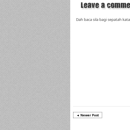
Dah baca sila bagi sepatah kata
◄ Newer Post