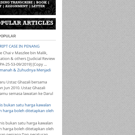
 POPULAR
SCRIPT CASE IN PENANG
 Chai v Maszlee bin Malik,
ation & others [Judicial Review
PA-25-53-09/2019] [Copy ...
 Amanah & Zuhudnya Menjadi
aru Ustaz Ghazali bersama
an Jun 2010. Ustaz Ghazali
mu semasa lawatan ke Darul
s bukan satu harga kawalan
 harga boleh ditetapkan oleh
s bukan satu harga kawalan
 harga boleh ditetapkan oleh
auan peniaga Dan peraturan