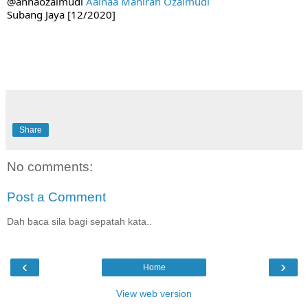
@annaozaimudi 
Aainaa Mahirah Ozaimudi
Subang Jaya [12/2020]
Share
No comments:
Post a Comment
Dah baca sila bagi sepatah kata..
‹
›
Home
View web version