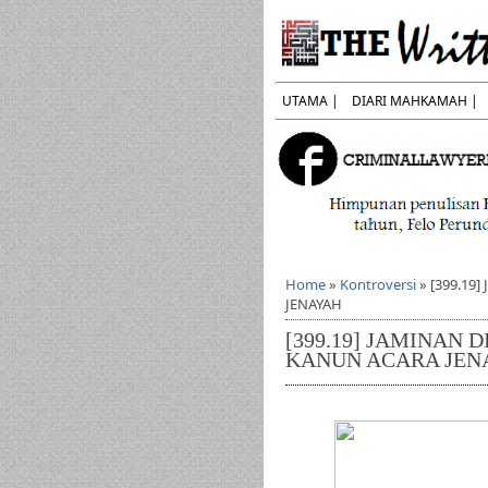
UTAMA |
DIARI MAHKAMAH |
Home
»
Kontroversi
»
[399.19
JENAYAH
[399.19] JAMINAN 
KANUN ACARA JEN