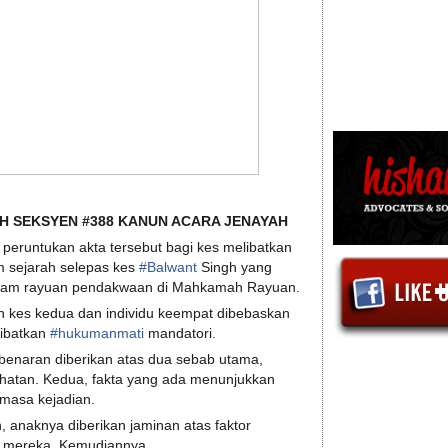
WAH SEKSYEN #388 KANUN ACARA JENAYAH
peruntukan akta tersebut bagi kes melibatkan
m sejarah selepas kes
#
Balwant
Singh yang
 dalam rayuan pendakwaan di Mahkamah Rayuan.
 kes kedua dan individu keempat dibebaskan
libatkan
#
hukumanmati
mandatori.
benaran diberikan atas dua sebab utama,
sihatan. Kedua, fakta yang ada menunjukkan
masa kejadian.
 anaknya diberikan jaminan atas faktor
ur mereka. Kemudiannya