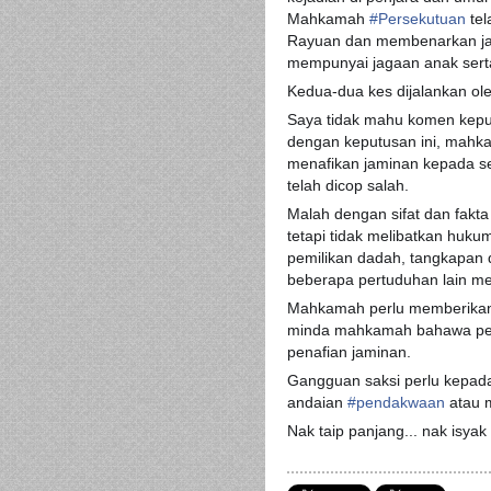
Mahkamah
#
Persekutuan
tel
Rayuan dan membenarkan jami
mempunyai jagaan anak sert
Kedua-dua kes dijalankan o
Saya tidak mahu komen kepu
dengan keputusan ini, mahk
menafikan jaminan kepada se
telah dicop salah.
Malah dengan sifat dan fakt
tetapi tidak melibatkan huku
pemilikan dadah, tangkapan 
beberapa pertuduhan lain m
Mahkamah perlu memberikan
minda mahkamah bahawa pert
penafian jaminan.
Gangguan saksi perlu kepada
andaian
#
pendakwaan
atau 
Nak taip panjang... nak isyak