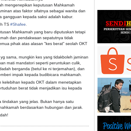
ah mengenepikan keputusan Mahkamah
nan atas faktor sifatnya sebagai wanita dan
a gangguan kepada saksi adalah kabur.
leh TS
#
Shafee
.
tusan Mahkamah yang baru diputuskan tetapi
amah dan pendakwaan sepatutnya tidak
mua pihak atas alasan "kes berat" seolah OKT
a yg sama, mungkin kes yang tidakboleh jaminan
man mati mandatori seperti peruntukan culik,
dadah berganda (betul ke ni terjemahan), dan
emberi impak kepada budibicara mahkamah.
 kelebihan kepads OKT dalam menetapkan
uduhan berat tidak menjadikan isu kepada
 tindakan yang jelas. Bukan hanya satu
mahkamah berdasarkan hubungan dan jarak.
 dah!