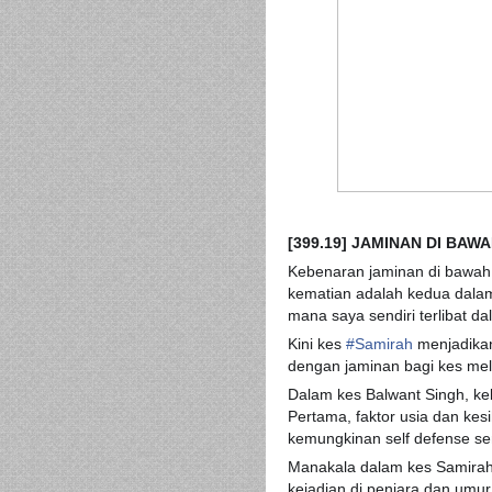
[399.19] JAMINAN DI BA
Kebenaran jaminan di bawah 
kematian adalah kedua dala
mana saya sendiri terlibat
Kini kes
#
Samirah
menjadikan
dengan jaminan bagi kes me
Dalam kes Balwant Singh, ke
Pertama, faktor usia dan ke
kemungkinan self defense se
Manakala dalam kes Samirah,
kejadian di penjara dan um