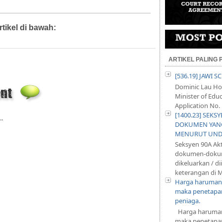
rtikel di bawah:
Artikel,
Diari Mahkamah,
Diari Pejabat,
ARTIKEL PALING
[536.19] JAWI 
Dominic Lau Hoe
Minister of Educ
Application No. 
[1400.23] SEKS
..
DOKUMEN YANG
MENURUT UND
Seksyen 90A Ak
dokumen-dokum
dikeluarkan / d
keterangan di M
Harga harumani
maka penetapan
peniaga.
Harga harumani
maka penetapan