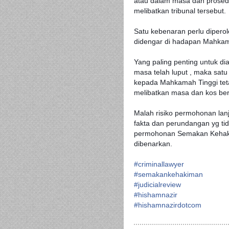
atau dalam masa dan prosed
melibatkan tribunal tersebut.
Satu kebenaran perlu diper
didengar di hadapan Mahkam
Yang paling penting untuk diam
masa telah luput , maka sat
kepada Mahkamah Tinggi teta
melibatkan masa dan kos ber
Malah risiko permohonan lanj
fakta dan perundangan yg tid
permohonan Semakan Kehaki
dibenarkan.
#criminallawyer
#semakankehakiman
#judicialreview
#hishamnazir
#hishamnazirdotcom