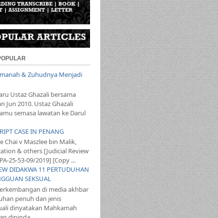
 POPULAR
 Amanah & Zuhudnya Menjadi
aru Ustaz Ghazali bersama
an Jun 2010. Ustaz Ghazali
mu semasa lawatan ke Darul
SCRIPT CASE IN PENANG
 Chai v Maszlee bin Malik,
ation & others [Judicial Review
PA-25-53-09/2019] [Copy ...
T LEW DIDAKWA 11 PERTUDUHAN
NGGUAN SEKSUAL
perkembangan di media akhbar
uhan penuh dan jenis
ali dinyatakan Mahkamah
n dipinda...