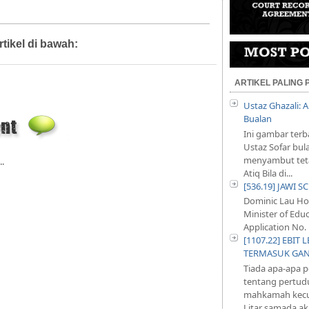
rtikel di bawah:
Diari Mahkamah
ARTIKEL PALING
Ustaz Ghazali:
Bualan
Ini gambar terb
Ustaz Sofar bul
menyambut teta
..
Atiq Bila di...
[536.19] JAWI 
Dominic Lau Hoe
Minister of Educ
Application No. 
[1107.22] EBI
TERMASUK GA
Tiada apa-apa 
tentang pertud
mahkamah kecu
Litar samada aka