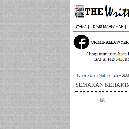
UTAMA |
DIARI MAHKAMAH |
Home
»
Diari Mahkamah
»
SEM
SEMAKAN KEHAKI