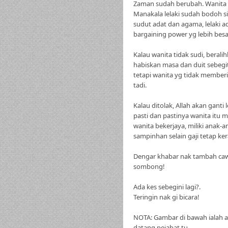
Zaman sudah berubah. Wanita 
Manakala lelaki sudah bodoh s
sudut adat dan agama, lelaki 
bargaining power yg lebih bes
Kalau wanita tidak sudi, berali
habiskan masa dan duit sebegi
tetapi wanita yg tidak memberi
tadi.
Kalau ditolak, Allah akan ganti l
pasti dan pastinya wanita itu 
wanita bekerjaya, miliki ana
sampinhan selain gaji tetap ker
Dengar khabar nak tambah caw
sombong!
Ada kes sebegini lagi?.
Teringin nak gi bicara!
NOTA: Gambar di bawah ialah
datang pejabat tu.