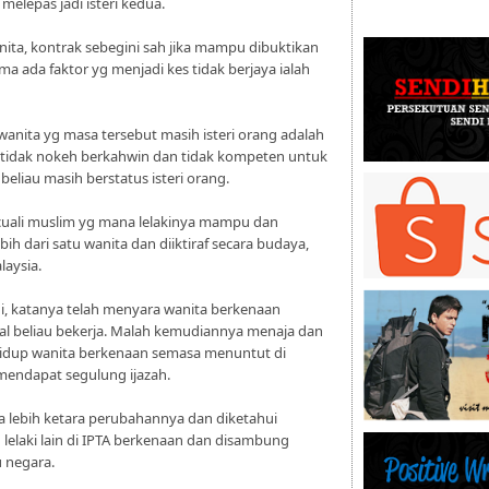
melepas jadi isteri kedua.
anita, kontrak sebegini sah jika mampu dibuktikan
ma ada faktor yg menjadi kes tidak berjaya ialah
 wanita yg masa tersebut masih isteri orang adalah
a tidak nokeh berkahwin dan tidak kompeten untuk
eliau masih berstatus isteri orang.
ecuali muslim yg mana lelakinya mampu dan
ih dari satu wanita dan diiktiraf secara budaya,
aysia.
adi, katanya telah menyara wanita berkenaan
 beliau bekerja. Malah kemudiannya menaja dan
idup wanita berkenaan semasa menuntut di
mendapat segulung ijazah.
ta lebih ketara perubahannya dan diketahui
laki lain di IPTA berkenaan dan disambung
u negara.