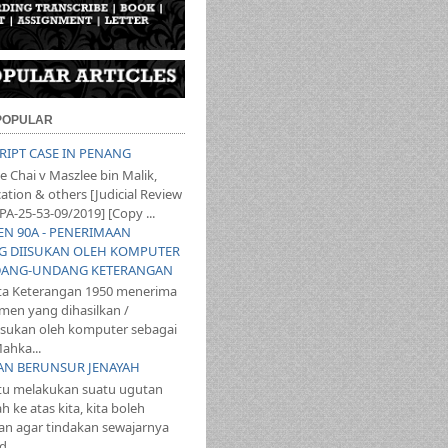
 POPULAR
SCRIPT CASE IN PENANG
 Chai v Maszlee bin Malik,
ation & others [Judicial Review
PA-25-53-09/2019] [Copy ...
YEN 90A - PENERIMAAN
 DIISUKAN OLEH KOMPUTER
ANG-UNDANG KETERANGAN
ta Keterangan 1950 menerima
en yang dihasilkan /
iisukan oleh komputer sebagai
ahka...
TAN BERUNSUR JENAYAH
itu melakukan suatu ugutan
 ke atas kita, kita boleh
n agar tindakan sewajarnya
...