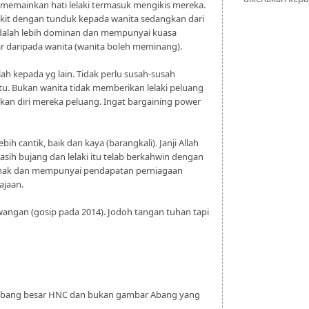
memainkan hati lelaki termasuk mengikis mereka.
ikit dengan tunduk kepada wanita sedangkan dari
adalah lebih dominan dan mempunyai kuasa
ar daripada wanita (wanita boleh meminang).
hlah kepada yg lain. Tidak perlu susah-susah
tu. Bukan wanita tidak memberikan lelaki peluang
kan diri mereka peluang. Ingat bargaining power
ebih cantik, baik dan kaya (barangkali). Janji Allah
masih bujang dan lelaki itu telab berkahwin dengan
k-anak dan mempunyai pendapatan perniagaan
ajaan.
angan (gosip pada 2014). Jodoh tangan tuhan tapi
 abang besar HNC dan bukan gambar Abang yang