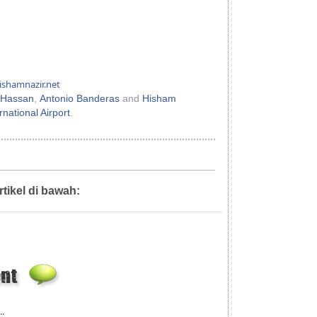
shamnazir.net
 Hassan
,
Antonio Banderas
and
Hisham
national Airport
.
rtikel di bawah:
Diari Mahkamah,
Guaman Sivil
..