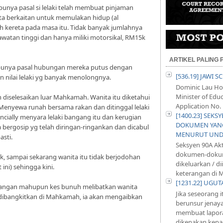
punya pasal si lelaki telah membuat pinjaman
ta berkaitan untuk memulakan hidup (al
 kereta pada masa itu. Tidak banyak jumlahnya
jawatan tinggi dan hanya miliki motorsikal, RM15k
ARTIKEL PALING
tu punya pasal hubungan mereka putus dengan
[536.19] JAWI 
 nilai lelaki yg banyak menolongnya.
Dominic Lau Hoe
Minister of Educ
h diselesaikan luar Mahkamah. Wanita itu diketahui
Application No. 
 Menyewa runah bersama rakan dan ditinggal lelaki
[1400.23] SEKS
ancially menyara lelaki bangang itu dan kerugian
DOKUMEN YANG
 bergosip yg telah diringan-ringankan dan dicabul
MENURUT UND
asti.
Seksyen 90A Ak
dokumen-dokum
k, sampai sekarang wanita itu tidak berjodohan
dikeluarkan / d
ni) sehingga kini.
keterangan di M
[1231.22] UGU
erangan mahupun kes bunuh melibatkan wanita
Jika seseorang 
ta dibangkitkan di Mahkamah, ia akan mengaibkan
berunsur jenayah
membuat lapora
dikenakan kepad