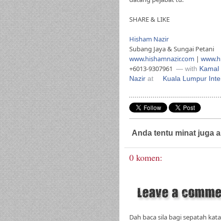
SHARE & LIKE
Hisham Nazir
Subang Jaya & Sungai Petani
www.hishamnazir.com
|
www.hi
+6013-9307961
— with
Kamal
Nazir
at
Kuala Lumpur Inter
Anda tentu minat juga a
0 komen:
Dah baca sila bagi sepatah kata