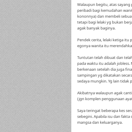
Walaupun begitu, atas sayang 
peribadi bagi kemudahan wani
kononnya) dan membeli sebuah
tetapi bagi lelaki yg bukan ber
agak banyak baginya.
Pendek cerita, lelaki ketiga i
egonya wanita itu merendahkan
Tuntutan telah dibuat dan tela
pada waktu itu adalah jobless.
berkenaan setelah dia juga fin
sampingan yg dikatakan secara
sedaya mungkin. Yg lain tidak p
Akibatnya walaupun agak canti
(jgn komplen penggunaan ayat i
Saya teringat beberapa kes s
sebegini. Apabila isu dan fak
mangsa dan keluarganya.