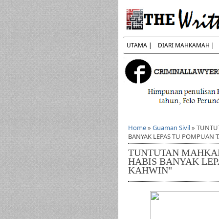
UTAMA |
DIARI MAHKAMAH |
Home
»
Guaman Sivil
»
TUNTUT
BANYAK LEPAS TU POMPUAN T
TUNTUTAN MAHKAM
HABIS BANYAK LEP
KAHWIN"