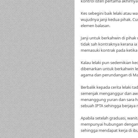
kontrol isteri pertama akhirnya 
Kes sebegini baik lelaki atau w
wujudnya janji kedua pihak. Cu
elemen balasan.
Janji untuk berkahwin di pihak
tidak sah kontraknya kerana i
memasuki kontrak pada ketika b
Kalau lelaki pun sedemikian k
dibenarkan untuk berkahwin leb
agama dan perundangan di Mal
Berbalik kepada cerita lelaki t
semenjak menganggur dan awal
menanggung yuran dan sara h
sebuah IPTA sehingga berjaya 
Apabila setelah graduasi, wani
mempunyai hubungan dengan le
sehingga mendapat kerja di ib