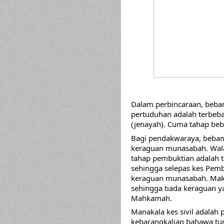
Dalam perbincaraan, beban
pertuduhan adalah terbeban 
(jenayah). Cuma tahap be
Bagi pendakwaraya, beban
keraguan munasabah. Wala
tahap pembuktian adalah ta
sehingga selepas kes Pem
keraguan 
munasabah. Maks
sehingga tiada keraguan y
Mahkamah. 
Manakala kes sivil adalah 
kebarangkalian bahawa tunt