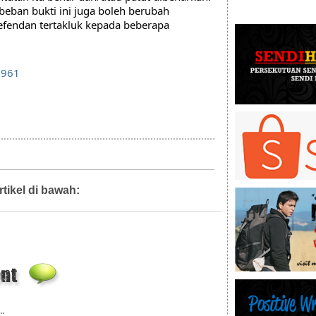
eban bukti ini juga boleh berubah 
efendan tertakluk kepada beberapa 
7961
rtikel di bawah:
Artikel,
Guaman Jenayah,
Guaman Sivil
..