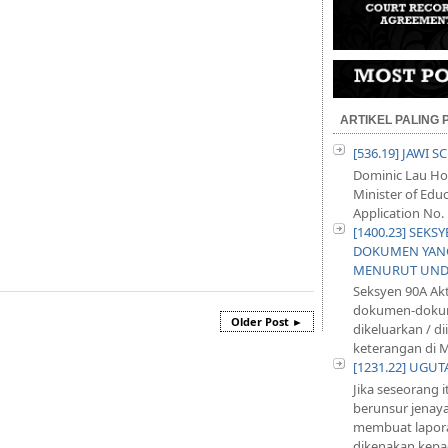
ARTIKEL PALING
[536.19] JAWI 
Dominic Lau Hoe
Minister of Educ
Application No. 
[1400.23] SEKS
DOKUMEN YANG
MENURUT UND
Seksyen 90A Ak
dokumen-dokum
Older Post ►
dikeluarkan / d
keterangan di M
[1231.22] UGU
Jika seseorang 
berunsur jenayah
membuat lapora
dikenakan kepad