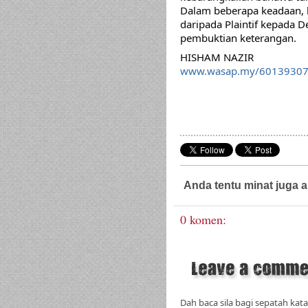
Dalam beberapa keadaan, b
daripada Plaintif kepada D
pembuktian keterangan. 
HISHAM NAZIR
www.wasap.my/6013930
Anda tentu minat juga a
0 komen:
Dah baca sila bagi sepatah kata