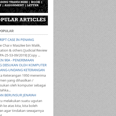
 POPULAR
SCRIPT CASE IN PENANG
 Chai v Maszlee bin Malik,
ation & others [Judicial Review
PA-25-53-09/2019] [Copy ...
YEN 90A - PENERIMAAN
 DIISUKAN OLEH KOMPUTER
ANG-UNDANG KETERANGAN
ta Keterangan 1950 menerima
en yang dihasilkan /
iisukan oleh komputer sebagai
ahka...
TAN BERUNSUR JENAYAH
itu melakukan suatu ugutan
 ke atas kita, kita boleh
n agar tindakan sewajarnya
...