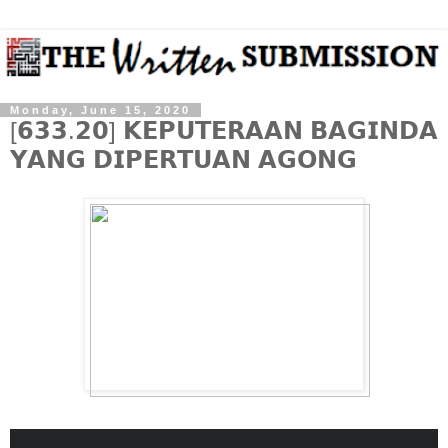
Monday, June 15, 2020
[𝟲𝟯𝟯.𝟮𝟬] 𝗞𝗘𝗣𝗨𝗧𝗘𝗥𝗔𝗔𝗡 𝗕𝗔𝗚𝗜𝗡𝗗𝗔
𝗬𝗔𝗡𝗚 𝗗𝗜𝗣𝗘𝗥𝗧𝗨𝗔𝗡 𝗔𝗚𝗢𝗡𝗚